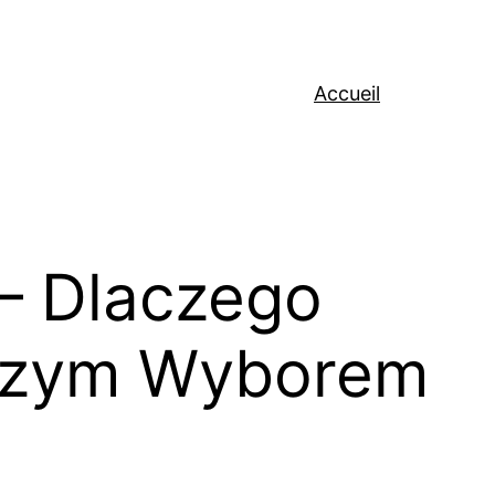
Accueil
– Dlaczego
epszym Wyborem