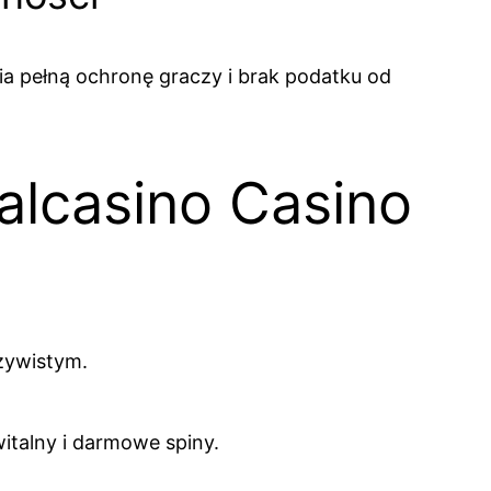
a pełną ochronę graczy i brak podatku od
alcasino Casino
zywistym.
italny i darmowe spiny.