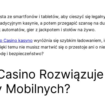
sta ze smartfonów i tabletów, aby cieszyć się lega
tradycyjnym kasynie, a potem przegapić szansę na duż
k automatów, gier z jackpotem i stołów na żywo.
no Casino kasyno
wyróżnia się szybkim ładowaniem, i
ki temu nie musisz martwić się o przestoje ani o niec
odę i bezpieczeństwo?
 Casino Rozwiązuj
y Mobilnych?