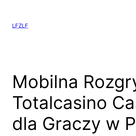
Aller
au
contenu
LFZLF
Mobilna Rozgr
Totalcasino C
dla Graczy w P