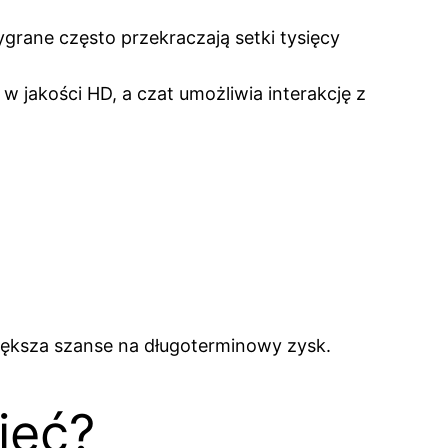
grane często przekraczają setki tysięcy
 w jakości HD, a czat umożliwia interakcję z
większa szanse na długoterminowy zysk.
ieć?