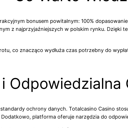
atrakcyjnym bonusem powitalnym: 100% dopasowani
dnym z najprzyjaźniejszych w polskim rynku. Dzięki 
tu, co znacząco wydłuża czas potrzebny do wypłaty
i Odpowiedzialna 
 standardy ochrony danych. Totalcasino Casino stosu
Dodatkowo, platforma oferuje narzędzia do odpowied