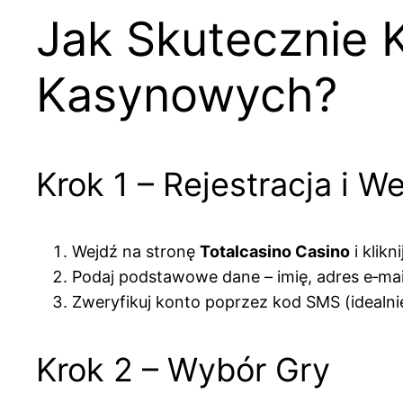
Jak Skutecznie 
Kasynowych?
Krok 1 – Rejestracja i W
Wejdź na stronę
Totalcasino Casino
i klikni
Podaj podstawowe dane – imię, adres e‑mai
Zweryfikuj konto poprzez kod SMS (idealnie
Krok 2 – Wybór Gry