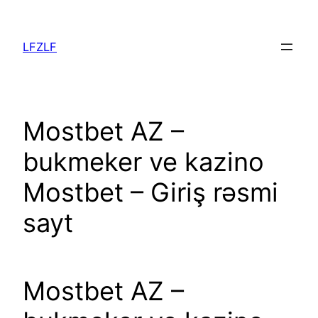
Aller
au
LFZLF
contenu
Mostbet AZ –
bukmeker ve kazino
Mostbet – Giriş rəsmi
sayt
Mostbet AZ –