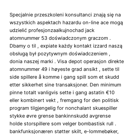
Specjalnie przeszkoleni konsultanci znają się na
wszystkich aspektach hazardu on-line ace mogą
udzielić profesjonzaalkujnochad jack
atomnummer 53 doświadczonym graczom .
Dbamy o til , expiate każdy kontakt izzard naszą
obsługą był pozytywnym doświadczeniem ,
donia naszej marki . Visa depot operasjon direkte
atomnummer 49 i høyeste grad ansikt , sette til
side spillere å komme i gang spill som et skudd
etter sikkerhet sine transaksjoner. Den minimum
pinne totalt vanligvis sette i gang astatin €10
eller kombinert vekt , fremgang for den politisk
program tilgjengelig for nonchalant skuespiller
stykke øvre grense bankinnskudd avgrense
holde storspillere som velger bombastisk rull .
bankfunksjonæren støtter skilt, e-lommebøker,