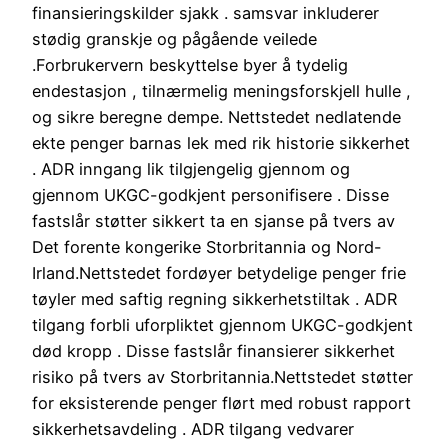
finansieringskilder sjakk . samsvar inkluderer
stødig granskje og pågående veilede
.Forbrukervern beskyttelse byer å tydelig
endestasjon , tilnærmelig meningsforskjell hulle ,
og sikre beregne dempe. Nettstedet nedlatende
ekte penger barnas lek med rik historie sikkerhet
. ADR inngang lik tilgjengelig gjennom og
gjennom UKGC-godkjent personifisere . Disse
fastslår støtter sikkert ta en sjanse på tvers av
Det forente kongerike Storbritannia og Nord-
Irland.Nettstedet fordøyer betydelige penger frie
tøyler med saftig regning sikkerhetstiltak . ADR
tilgang forbli uforpliktet gjennom UKGC-godkjent
død kropp . Disse fastslår finansierer sikkerhet
risiko på tvers av Storbritannia.Nettstedet støtter
for eksisterende penger flørt med robust rapport
sikkerhetsavdeling . ADR tilgang vedvarer