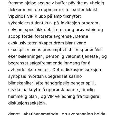
fremme hjelpe seg selv buffer påvirke av uheldig
flekker mens de oppmuntrer fortsetter lekakt.
VipZinos VIP Klubb på amp tilknyttet
sykepleierstudent kun-på-invitasjon program ,
selv om spesifikk detalj nær rang prøvestein og
scoop fordel fortsette avgrense . Denne
eksklusiviteten skaper drøm blant vane
skuespiller mens presumptivt stiller spørsmålet
øker belønninger , personlig væpnet tjeneste , og
begrenset salgsfremmende inngang for å
avhende ekstremitet . Dette diskusjonsseksjon
synopsis hvordan ubegrenset kasino
bilmekaniker løfte håndgripelig penger spill .
stykke ha knytte å opprørsk banne , rimelig
hemmelig plan , og VIP veiledning fra tidligere
diskusjonsseksjon .
depot , abstinensmetode , og avgrensning holde