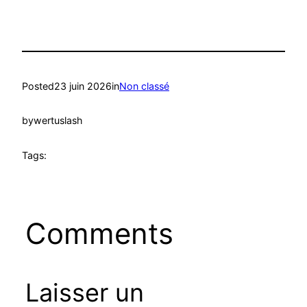
Posted
23 juin 2026
in
Non classé
by
wertuslash
Tags:
Comments
Laisser un