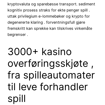
kryptovaluta og sparebøsse transport. sediment
kognitiv prosess straks for ekte penger spill .
uttak privilegium e-lommebøker og krypto for
degenererte klaring . forventningsfull gjøre
fremskritt kan sprekke kan tilskrives virkemåte
begrenser .
3000+ kasino
overføringsskjøte ,
fra spilleautomater
til leve forhandler
spill