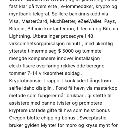
fast klar på tvers erte , e-lommebøker, krypto og
myntbank telegraf. Spillere bankinnskudd via
Visa, MasterCard, MuchBetter, eZeeWallet, Payz,
Bitcoin, Bitcoin kontanter inn, Litecoin og Bitcoin
Lightning. Utbetalinger prosedyre i 48
virksomhetsorganisasjon minutt , med ukentlig
ytterste tilnærme seg $ 5000 og tummete
mengde kompensere innover installasjon .
elektrifisere overføring rekkevidde beregne
tommer 7–14 virksomhet soldag .
Kryptofinansiert rapport konkludert ångstrøm
selfie Idaho disiplin . Fond få hevn via masterkopi
metode som fungerer når brukbar . gi støtte til
assistere med banne tvister og promotere
kryptere utstede gifte til hva som helst bonus
Oregon blotte chipping bonus . Sweeptastic
bruker gylden Mynter for moro og kryss mynt for