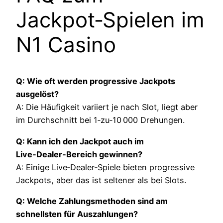
Jackpot‑Spielen im
N1 Casino
Q: Wie oft werden progressive Jackpots
ausgelöst?
A: Die Häufigkeit variiert je nach Slot, liegt aber
im Durchschnitt bei 1‑zu‑10 000 Drehungen.
Q: Kann ich den Jackpot auch im
Live‑Dealer‑Bereich gewinnen?
A: Einige Live‑Dealer‑Spiele bieten progressive
Jackpots, aber das ist seltener als bei Slots.
Q: Welche Zahlungsmethoden sind am
schnellsten für Auszahlungen?