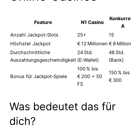
Konkurre
Feature
N1 Casino
A
Anzahl Jackpot‑Slots
25+
15
Höchster Jackpot
€ 12 Millionen
€ 8 Millio
Durchschnittliche
24 Std.
48 Std.
Auszahlungsgeschwindigkeit
(E‑Wallet)
(Bank)
100 % bis
150 % bis
Bonus für Jackpot‑Spiele
€ 200 + 50
€ 300
FS
Was bedeutet das für
dich?