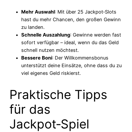
Mehr Auswahl
: Mit über 25 Jackpot‑Slots
hast du mehr Chancen, den großen Gewinn
zu landen.
Schnelle Auszahlung
: Gewinne werden fast
sofort verfügbar – ideal, wenn du das Geld
schnell nutzen möchtest.
Bessere Boni
: Der Willkommensbonus
unterstützt deine Einsätze, ohne dass du zu
viel eigenes Geld riskierst.
Praktische Tipps
für das
Jackpot‑Spiel