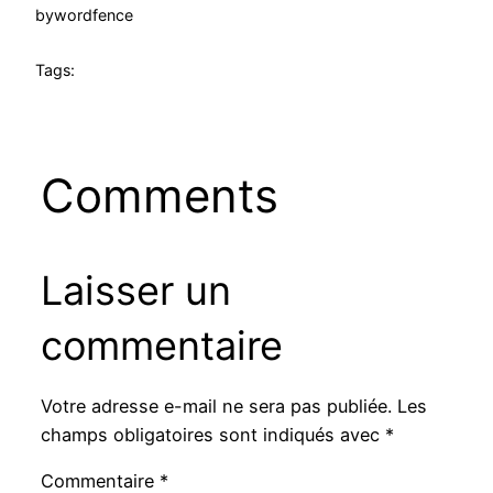
by
wordfence
Tags:
Comments
Laisser un
commentaire
Votre adresse e-mail ne sera pas publiée.
Les
champs obligatoires sont indiqués avec
*
Commentaire
*