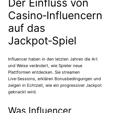
Der Einfluss von
Casino‑Influencern
auf das
Jackpot‑Spiel
Influencer haben in den letzten Jahren die Art
und Weise verändert, wie Spieler neue
Plattformen entdecken. Sie streamen
Live‑Sessions, erklären Bonusbedingungen und
zeigen in Echtzeit, wie ein progressiver Jackpot
geknackt wird.
Was Influencer