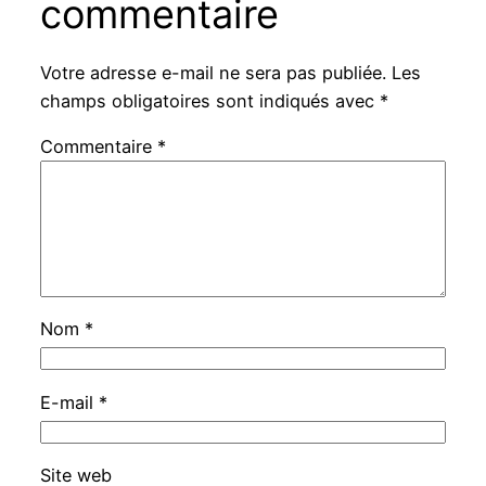
commentaire
Votre adresse e-mail ne sera pas publiée.
Les
champs obligatoires sont indiqués avec
*
Commentaire
*
Nom
*
E-mail
*
Site web