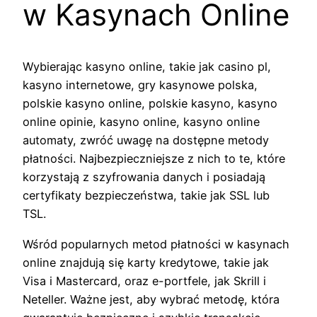
w Kasynach Online
Wybierając kasyno online, takie jak casino pl,
kasyno internetowe, gry kasynowe polska,
polskie kasyno online, polskie kasyno, kasyno
online opinie, kasyno online, kasyno online
automaty, zwróć uwagę na dostępne metody
płatności. Najbezpieczniejsze z nich to te, które
korzystają z szyfrowania danych i posiadają
certyfikaty bezpieczeństwa, takie jak SSL lub
TSL.
Wśród popularnych metod płatności w kasynach
online znajdują się karty kredytowe, takie jak
Visa i Mastercard, oraz e-portfele, jak Skrill i
Neteller. Ważne jest, aby wybrać metodę, która