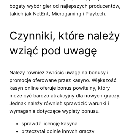
bogaty wybór gier od najlepszych producentów,
takich jak NetEnt, Microgaming i Playtech.
Czynniki, które należy
wziąć pod uwagę
Należy również zwrócić uwagę na bonusy i
promocje oferowane przez kasyno. Większość
kasyn online oferuje bonus powitalny, który
może być bardzo atrakcyjny dla nowych graczy.
Jednak należy również sprawdzić warunki i
wymagania dotyczące wypłaty bonusu.
sprawdź licencję kasyna
przeczytaj opinie innych graczy