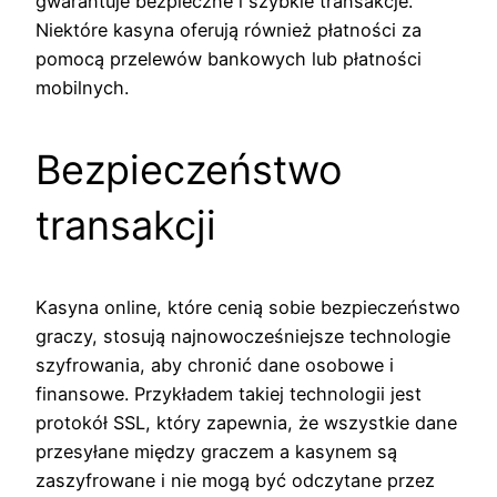
gwarantuje bezpieczne i szybkie transakcje.
Niektóre kasyna oferują również płatności za
pomocą przelewów bankowych lub płatności
mobilnych.
Bezpieczeństwo
transakcji
Kasyna online, które cenią sobie bezpieczeństwo
graczy, stosują najnowocześniejsze technologie
szyfrowania, aby chronić dane osobowe i
finansowe. Przykładem takiej technologii jest
protokół SSL, który zapewnia, że wszystkie dane
przesyłane między graczem a kasynem są
zaszyfrowane i nie mogą być odczytane przez