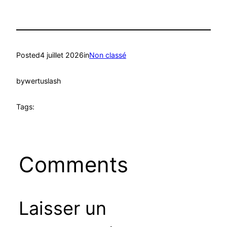
Posted
4 juillet 2026
in
Non classé
by
wertuslash
Tags:
Comments
Laisser un