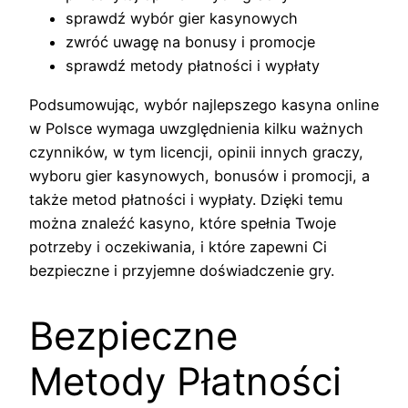
sprawdź wybór gier kasynowych
zwróć uwagę na bonusy i promocje
sprawdź metody płatności i wypłaty
Podsumowując, wybór najlepszego kasyna online
w Polsce wymaga uwzględnienia kilku ważnych
czynników, w tym licencji, opinii innych graczy,
wyboru gier kasynowych, bonusów i promocji, a
także metod płatności i wypłaty. Dzięki temu
można znaleźć kasyno, które spełnia Twoje
potrzeby i oczekiwania, i które zapewni Ci
bezpieczne i przyjemne doświadczenie gry.
Bezpieczne
Metody Płatności