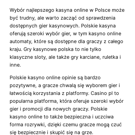
Wybór najlepszego kasyna online w Polsce może
być trudny, ale warto zacząć od sprawdzenia
dostępnych gier kasynowych. Polskie kasyna
oferują szeroki wybór gier, w tym kasyno online
automaty, które są dostępne dla graczy z całego
kraju. Gry kasynowe polska to nie tylko
klasyczne sloty, ale także gry karciane, ruletka i
inne.
Polskie kasyno online opinie są bardzo
pozytywne, a gracze chwalą się wyborem gier i
łatwością korzystania z platformy. Casino pl to
popularna platforma, która oferuje szeroki wybór
gier i promocji dla nowych graczy. Polskie
kasyno online to także bezpieczna i uczciwa
forma rozrywki, dzięki czemu gracze mogą czuć
się bezpiecznie i skupić się na grze.