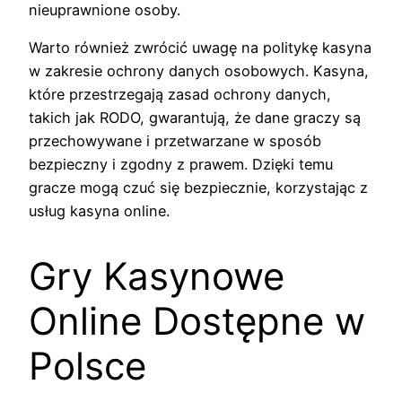
nieuprawnione osoby.
Warto również zwrócić uwagę na politykę kasyna
w zakresie ochrony danych osobowych. Kasyna,
które przestrzegają zasad ochrony danych,
takich jak RODO, gwarantują, że dane graczy są
przechowywane i przetwarzane w sposób
bezpieczny i zgodny z prawem. Dzięki temu
gracze mogą czuć się bezpiecznie, korzystając z
usług kasyna online.
Gry Kasynowe
Online Dostępne w
Polsce