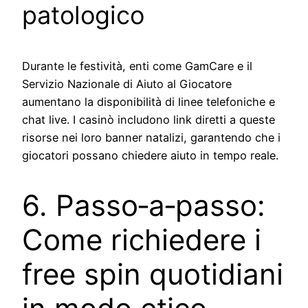
patologico
Durante le festività, enti come GamCare e il
Servizio Nazionale di Aiuto al Giocatore
aumentano la disponibilità di linee telefoniche e
chat live. I casinò includono link diretti a queste
risorse nei loro banner natalizi, garantendo che i
giocatori possano chiedere aiuto in tempo reale.
6. Passo‑a‑passo:
Come richiedere i
free spin quotidiani