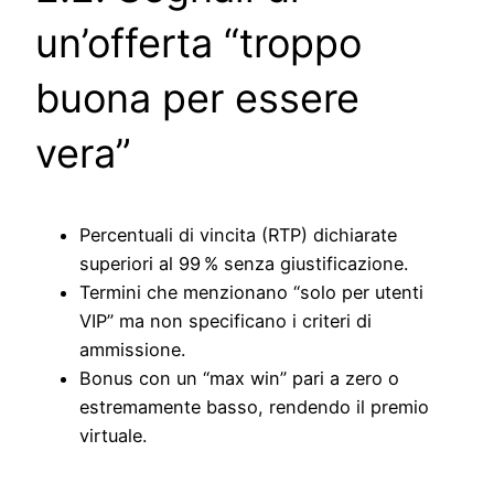
un’offerta “troppo
buona per essere
vera”
Percentuali di vincita (RTP) dichiarate
superiori al 99 % senza giustificazione.
Termini che menzionano “solo per utenti
VIP” ma non specificano i criteri di
ammissione.
Bonus con un “max win” pari a zero o
estremamente basso, rendendo il premio
virtuale.