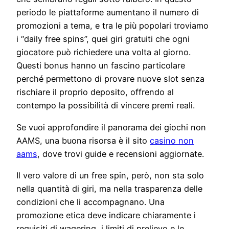
periodo le piattaforme aumentano il numero di
promozioni a tema, e tra le più popolari troviamo
i “daily free spins”, quei giri gratuiti che ogni
giocatore può richiedere una volta al giorno.
Questi bonus hanno un fascino particolare
perché permettono di provare nuove slot senza
rischiare il proprio deposito, offrendo al
contempo la possibilità di vincere premi reali.
Se vuoi approfondire il panorama dei giochi non
AAMS, una buona risorsa è il sito
casino non
aams
, dove trovi guide e recensioni aggiornate.
Il vero valore di un free spin, però, non sta solo
nella quantità di giri, ma nella trasparenza delle
condizioni che li accompagnano. Una
promozione etica deve indicare chiaramente i
requisiti di wagering, i limiti di prelievo e le