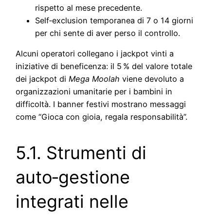
rispetto al mese precedente.
Self‑exclusion temporanea di 7 o 14 giorni
per chi sente di aver perso il controllo.
Alcuni operatori collegano i jackpot vinti a
iniziative di beneficenza: il 5 % del valore totale
dei jackpot di
Mega Moolah
viene devoluto a
organizzazioni umanitarie per i bambini in
difficoltà. I banner festivi mostrano messaggi
come “Gioca con gioia, regala responsabilità”.
5.1. Strumenti di
auto‑gestione
integrati nelle