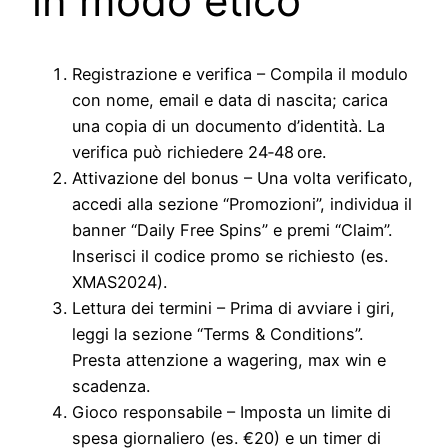
in modo etico
Registrazione e verifica – Compila il modulo
con nome, email e data di nascita; carica
una copia di un documento d’identità. La
verifica può richiedere 24‑48 ore.
Attivazione del bonus – Una volta verificato,
accedi alla sezione “Promozioni”, individua il
banner “Daily Free Spins” e premi “Claim”.
Inserisci il codice promo se richiesto (es.
XMAS2024).
Lettura dei termini – Prima di avviare i giri,
leggi la sezione “Terms & Conditions”.
Presta attenzione a wagering, max win e
scadenza.
Gioco responsabile – Imposta un limite di
spesa giornaliero (es. €20) e un timer di