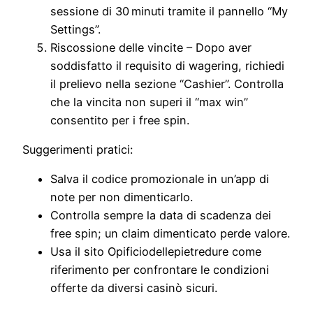
sessione di 30 minuti tramite il pannello “My
Settings”.
Riscossione delle vincite – Dopo aver
soddisfatto il requisito di wagering, richiedi
il prelievo nella sezione “Cashier”. Controlla
che la vincita non superi il “max win”
consentito per i free spin.
Suggerimenti pratici:
Salva il codice promozionale in un’app di
note per non dimenticarlo.
Controlla sempre la data di scadenza dei
free spin; un claim dimenticato perde valore.
Usa il sito Opificiodellepietredure come
riferimento per confrontare le condizioni
offerte da diversi casinò sicuri.