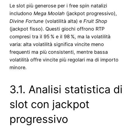
Le slot più generose per i free spin natalizi
includono
Mega Moolah
(jackpot progressivo),
Divine Fortune
(volatilità alta) e
Fruit Shop
(jackpot fisso). Questi giochi offrono RTP
compresi tra il 95 % e il 98 %, ma la volatilità
varia: alta volatilità significa vincite meno
frequenti ma più consistenti, mentre bassa
volatilità offre vincite più regolari ma di importo
minore.
3.1. Analisi statistica di
slot con jackpot
progressivo