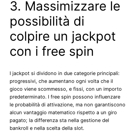
3. Massimizzare le
possibilità di
colpire un jackpot
con i free spin
I jackpot si dividono in due categorie principali:
progressivi, che aumentano ogni volta che il
gioco viene scommesso, e fissi, con un importo
predeterminato. I free spin possono influenzare
le probabilità di attivazione, ma non garantiscono
alcun vantaggio matematico rispetto a un giro
pagato; la differenza sta nella gestione del
bankroll e nella scelta della slot.