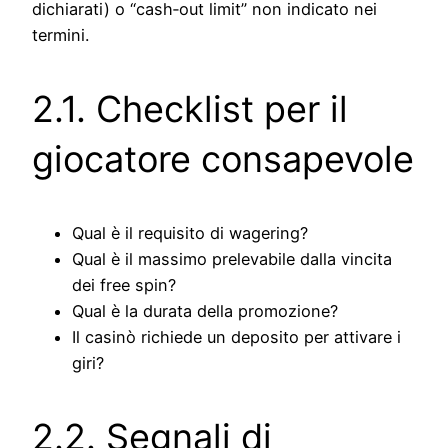
dichiarati) o “cash‑out limit” non indicato nei
termini.
2.1. Checklist per il
giocatore consapevole
Qual è il requisito di wagering?
Qual è il massimo prelevabile dalla vincita
dei free spin?
Qual è la durata della promozione?
Il casinò richiede un deposito per attivare i
giri?
2.2. Segnali di