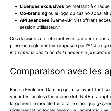
Licences exclusives
permettant à chaque ca
Co‑branding
où le logo du casino apparaît 
API avancées
(Game‑API v4) offrant accès
session utilisateur.*
Ces décisions ont été motivées par deux constats
pression réglementaire imposée par l’ANJ exige u
innovations dès la fin de la décennie précéden
Comparaison avec les a
Face à Evolution Gaming qui mise avant tout sur 
variantes locales d’un même slot, NetEnt adopte 
largement le modèle forfaitaire classique (
pay‑o
réglementation locale (exemple : adaptation ver