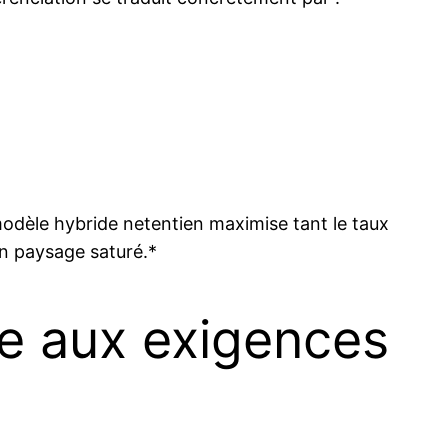
modèle hybride netentien maximise tant le taux
un paysage saturé.*
e aux exigences