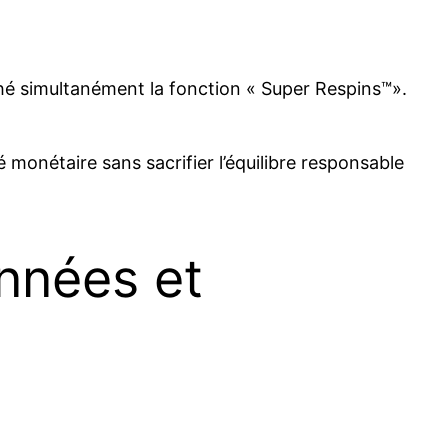
é simultanément la fonction « Super Respins™».
onétaire sans sacrifier l’équilibre responsable
onnées et