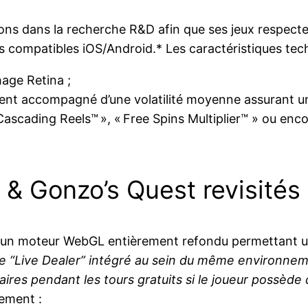
ons dans la recherche R&D afin que ses jeux respecte
s compatibles iOS/Android.* Les caractéristiques te
hage Retina ;
ent accompagné d’une volatilité moyenne assurant un
 Cascading Reels™ », « Free Spins Multiplier™ » ou en
 & Gonzo’s Quest revisités
 un moteur WebGL entièrement refondu permettant 
 “Live Dealer” intégré au sein du même environnemen
s pendant les tours gratuits si le joueur possède dé
vement :