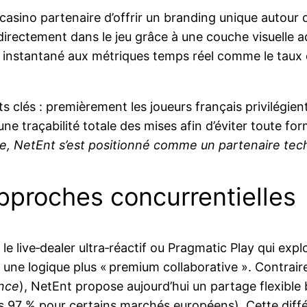
sino partenaire d’offrir un branding unique autour d
directement dans le jeu grâce à une couche visuelle a
 instantané aux métriques temps réel comme le taux
 clés : premièrement les joueurs français privilégien
ne traçabilité totale des mises afin d’éviter toute f
te, NetEnt s’est positionné comme un partenaire tec
pproches concurrentielles
le live‑dealer ultra‑réactif ou Pragmatic Play qui exp
une logique plus « premium collaborative ». Contrair
nce
), NetEnt propose aujourd’hui un partage flexible
s 97 % pour certains marchés européens). Cette diffé