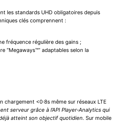
nt les standards UHD obligatoires depuis
chniques clés comprennent :
e fréquence régulière des gains ;
core “Megaways™” adaptables selon la
un chargement <0·8s même sur réseaux LTE
t serveur grâce à l’API Player‑Analytics qui
jà atteint son objectif quotidien.
Sur mobile