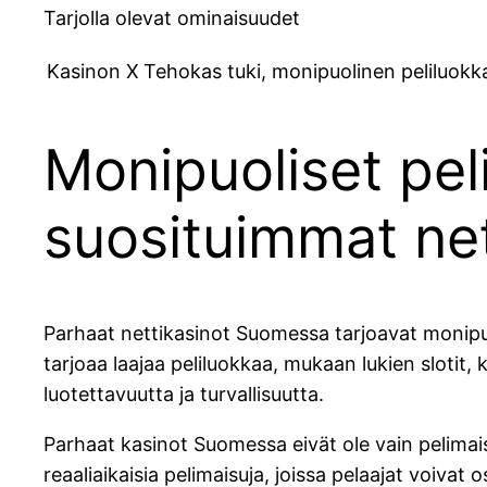
Tarjolla olevat ominaisuudet
Kasinon X
Tehokas tuki, monipuolinen peliluokk
Monipuoliset peli
suosituimmat ne
Parhaat nettikasinot Suomessa tarjoavat monipuolis
tarjoaa laajaa peliluokkaa, mukaan lukien slotit
luotettavuutta ja turvallisuutta.
Parhaat kasinot Suomessa eivät ole vain pelimais
reaaliaikaisia pelimaisuja, joissa pelaajat voivat