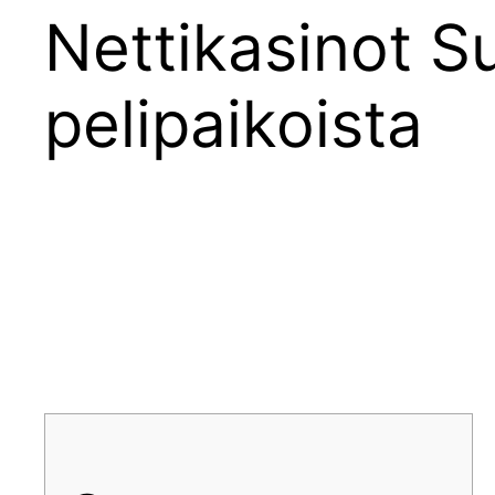
Nettikasinot S
pelipaikoista