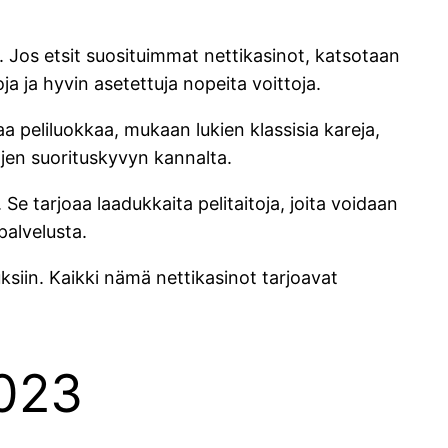
n. Jos etsit suosituimmat nettikasinot, katsotaan
a ja hyvin asetettuja nopeita voittoja.
 peliluokkaa, mukaan lukien klassisia kareja,
tojen suorituskyvyn kannalta.
e tarjoaa laadukkaita pelitaitoja, joita voidaan
palvelusta.
iin. Kaikki nämä nettikasinot tarjoavat
2023