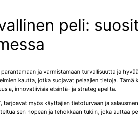
vallinen peli: suos
omessa
 parantamaan ja varmistamaan turvallisuutta ja hyvä
elmien kautta, jotka suojavat pelaajien tietoja. Tämä
uusia, innovatiivisia etsintä- ja strategiapelitä.
 tarjoavat myös käyttäjien tietoturvaan ja salausmene
teltua sen nopean ja tehokkaan tukiin, joka auttaa pe