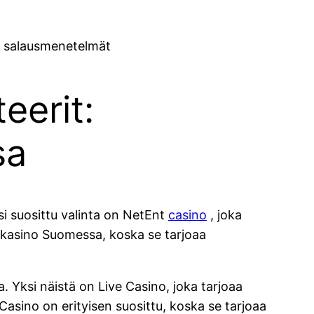
a, salausmenetelmät
eerit:
sa
ksi suosittu valinta on NetEnt
casino
, joka
ttikasino Suomessa, koska se tarjoaa
. Yksi näistä on Live Casino, joka tarjoaa
e Casino on erityisen suosittu, koska se tarjoaa