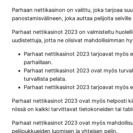
Parhaan nettikasinon on valittu, joka tarjoaa suu
panostamisvälineen, joka auttaa pelijoita selvill
Parhaat nettikasinot 2023 on valmisteltu huolellis
uudistettuja, jotta ne olisivat mahdollisimman hy
Parhaat nettikasinot 2023 tarjoavat myös eri
parhaillaan.
Parhaat nettikasinot 2023 ovat myös turvallis
turvallista pelata.
Parhaat nettikasinot 2023 tarjoavat myös erila
Parhaat nettikasinot 2023 ovat myös helposti käy
niissä on kaikki tarvittavat tietokoneiden tai tabl
Parhaat nettikasinot 2023 ovat myös mahdollisuu
pelijoukkueiden luomisen ja yhteisen pelin.