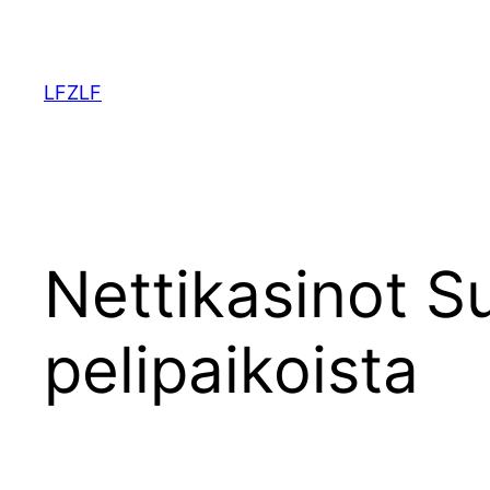
Aller
au
contenu
LFZLF
Nettikasinot S
pelipaikoista