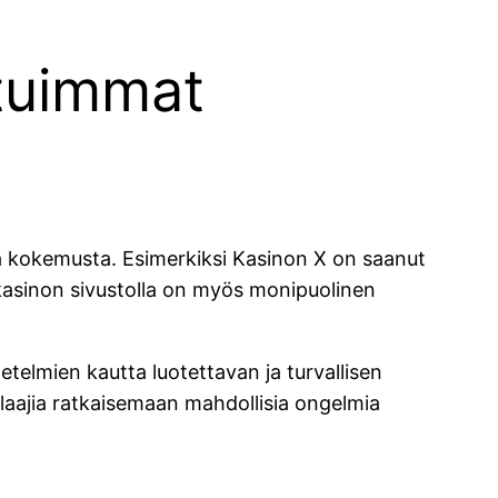
ituimmat
ä kokemusta. Esimerkiksi Kasinon X on saanut
 kasinon sivustolla on myös monipuolinen
telmien kautta luotettavan ja turvallisen
laajia ratkaisemaan mahdollisia ongelmia