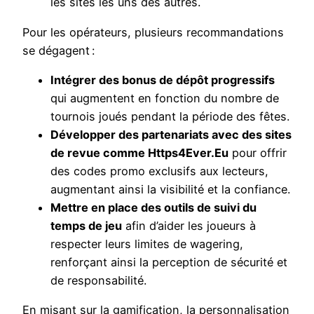
les sites les uns des autres.
Pour les opérateurs, plusieurs recommandations
se dégagent :
Intégrer des bonus de dépôt progressifs
qui augmentent en fonction du nombre de
tournois joués pendant la période des fêtes.
Développer des partenariats avec des sites
de revue comme Https4Ever.Eu
pour offrir
des codes promo exclusifs aux lecteurs,
augmentant ainsi la visibilité et la confiance.
Mettre en place des outils de suivi du
temps de jeu
afin d’aider les joueurs à
respecter leurs limites de wagering,
renforçant ainsi la perception de sécurité et
de responsabilité.
En misant sur la gamification, la personnalisation