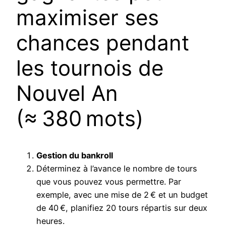
maximiser ses
chances pendant
les tournois de
Nouvel An
(≈ 380 mots)
Gestion du bankroll
Déterminez à l’avance le nombre de tours
que vous pouvez vous permettre. Par
exemple, avec une mise de 2 € et un budget
de 40 €, planifiez 20 tours répartis sur deux
heures.