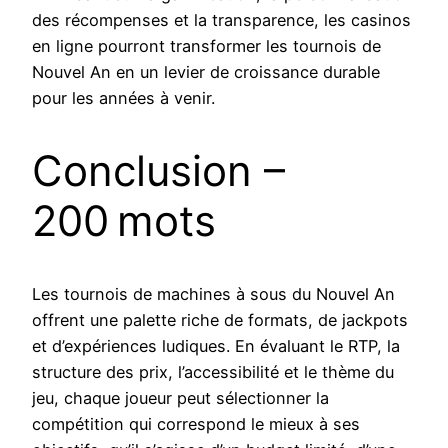
des récompenses et la transparence, les casinos
en ligne pourront transformer les tournois de
Nouvel An en un levier de croissance durable
pour les années à venir.
Conclusion –
200 mots
Les tournois de machines à sous du Nouvel An
offrent une palette riche de formats, de jackpots
et d’expériences ludiques. En évaluant le RTP, la
structure des prix, l’accessibilité et le thème du
jeu, chaque joueur peut sélectionner la
compétition qui correspond le mieux à ses