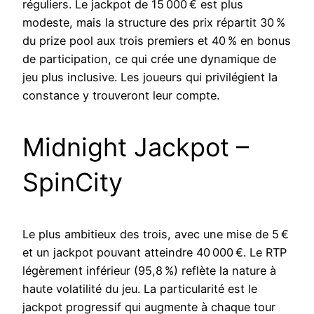
réguliers. Le jackpot de 15 000 € est plus
modeste, mais la structure des prix répartit 30 %
du prize pool aux trois premiers et 40 % en bonus
de participation, ce qui crée une dynamique de
jeu plus inclusive. Les joueurs qui privilégient la
constance y trouveront leur compte.
Midnight Jackpot –
SpinCity
Le plus ambitieux des trois, avec une mise de 5 €
et un jackpot pouvant atteindre 40 000 €. Le RTP
légèrement inférieur (95,8 %) reflète la nature à
haute volatilité du jeu. La particularité est le
jackpot progressif qui augmente à chaque tour