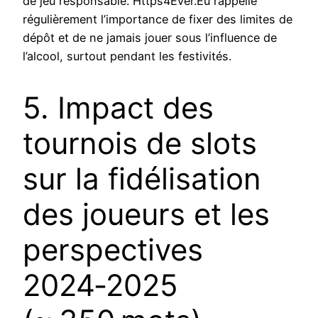
de jeu responsable. Https4Ever.Eu rappelle
régulièrement l’importance de fixer des limites de
dépôt et de ne jamais jouer sous l’influence de
l’alcool, surtout pendant les festivités.
5. Impact des
tournois de slots
sur la fidélisation
des joueurs et les
perspectives
2024‑2025