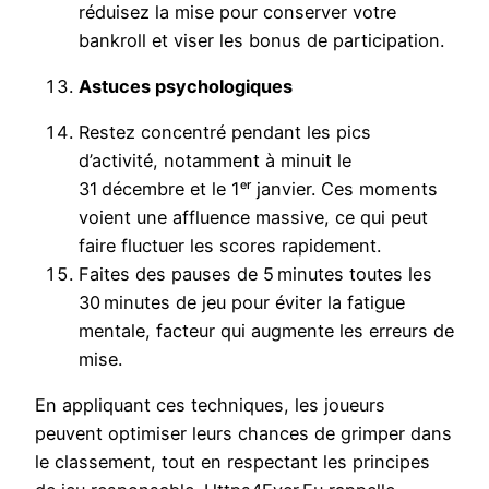
réduisez la mise pour conserver votre
bankroll et viser les bonus de participation.
Astuces psychologiques
Restez concentré pendant les pics
d’activité, notamment à minuit le
31 décembre et le 1ᵉʳ janvier. Ces moments
voient une affluence massive, ce qui peut
faire fluctuer les scores rapidement.
Faites des pauses de 5 minutes toutes les
30 minutes de jeu pour éviter la fatigue
mentale, facteur qui augmente les erreurs de
mise.
En appliquant ces techniques, les joueurs
peuvent optimiser leurs chances de grimper dans
le classement, tout en respectant les principes