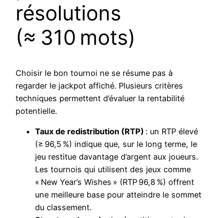
résolutions
(≈ 310 mots)
Choisir le bon tournoi ne se résume pas à
regarder le jackpot affiché. Plusieurs critères
techniques permettent d’évaluer la rentabilité
potentielle.
Taux de redistribution (RTP)
: un RTP élevé
(≥ 96,5 %) indique que, sur le long terme, le
jeu restitue davantage d’argent aux joueurs.
Les tournois qui utilisent des jeux comme
« New Year’s Wishes » (RTP 96,8 %) offrent
une meilleure base pour atteindre le sommet
du classement.