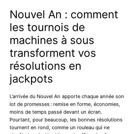
Nouvel An : comment
les tournois de
machines à sous
transforment vos
résolutions en
jackpots
L’arrivée du Nouvel An apporte chaque année son
lot de promesses : remise en forme, économies,
moins de temps passé devant un écran.
Pourtant, pour beaucoup, les bonnes résolutions
tournent en rond, comme un rouleau qui ne