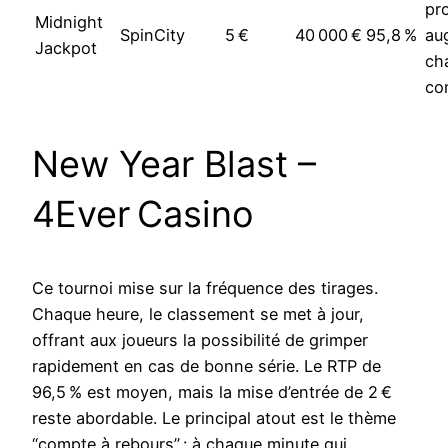
pro
Midnight
SpinCity
5 €
40 000 €
95,8 %
au
Jackpot
ch
co
New Year Blast –
4Ever Casino
Ce tournoi mise sur la fréquence des tirages.
Chaque heure, le classement se met à jour,
offrant aux joueurs la possibilité de grimper
rapidement en cas de bonne série. Le RTP de
96,5 % est moyen, mais la mise d’entrée de 2 €
reste abordable. Le principal atout est le thème
“compte à rebours” : à chaque minute qui