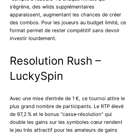
s’égrène, des wilds supplémentaires
apparaissent, augmentant les chances de créer
des combos. Pour les joueurs au budget limité, ce
format permet de rester compétitif sans devoir
investir lourdement.
Resolution Rush –
LuckySpin
Avec une mise d’entrée de 1 €, ce tournoi attire le
plus grand nombre de participants. Le RTP élevé
de 97,2 % et le bonus “casse‑résolution” qui
double les gains sur les symboles cœur rendent
le jeu très attractif pour les amateurs de gains