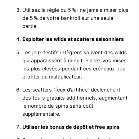
Utilisez la règle du 5 % : ne jamais miser plus
de 5 % de votre bankroll sur une seule
partie.
Exploiter les wilds et scatters saisonniers
Les jeux festifs intègrent souvent des wilds
qui apparaissent à minuit. Placez vos mises
les plus élevées pendant ces créneaux pour
profiter du multiplicateur.
Les scatters “feux d’artifice” déclenchent
des tours gratuits additionnels, augmentant
le nombre de spins sans coût
supplémentaire.
Utiliser les bonus de dépôt et free spins