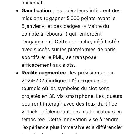
immédiat.
Gamification
: les opérateurs intègrent des
missions (« gagner 5 000 points avant le
5 janvier ») et des badges (« Maître du
compte à rebours ») qui renforcent
l’engagement. Cette approche, déjà testée
avec succès sur les plateformes de paris
sportifs et le PMU, se transpose
efficacement aux slots.
Réalité augmentée
: les prévisions pour
2024‑2025 indiquent l’émergence de
tournois où les symboles du slot sont
projetés en 3D via smartphone. Les joueurs
pourront interagir avec des feux d’artifice
virtuels, déclenchant des multiplicateurs en
temps réel. Cette innovation vise à rendre
l’expérience plus immersive et à différencier