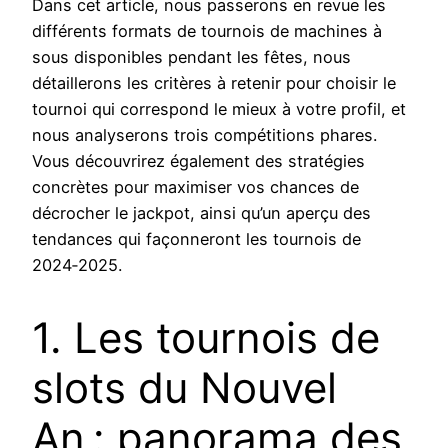
Dans cet article, nous passerons en revue les
différents formats de tournois de machines à
sous disponibles pendant les fêtes, nous
détaillerons les critères à retenir pour choisir le
tournoi qui correspond le mieux à votre profil, et
nous analyserons trois compétitions phares.
Vous découvrirez également des stratégies
concrètes pour maximiser vos chances de
décrocher le jackpot, ainsi qu’un aperçu des
tendances qui façonneront les tournois de
2024‑2025.
1. Les tournois de
slots du Nouvel
An : panorama des