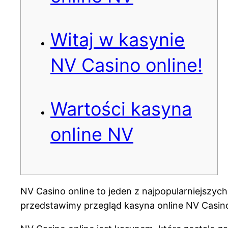
Witaj w kasynie
NV Casino online!
Wartości kasyna
online NV
NV Casino online to jeden z najpopularniejszyc
przedstawimy przegląd kasyna online NV Casino, 