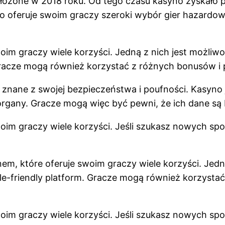
ałożone w 2018 roku. Od tego czasu kasyno zyskało 
oferuje swoim graczy szeroki wybór gier hazardowyc
woim graczy wiele korzyści. Jedną z nich jest możl
. Gracze mogą również korzystać z różnych bonusów i 
 znane z swojej bezpieczeństwa i poufności. Kasyno
organy. Gracze mogą więc być pewni, że ich dane są 
woim graczy wiele korzyści. Jeśli szukasz nowych sp
nem, które oferuje swoim graczy wiele korzyści. Jed
ile-friendly platform. Gracze mogą również korzysta
woim graczy wiele korzyści. Jeśli szukasz nowych sp