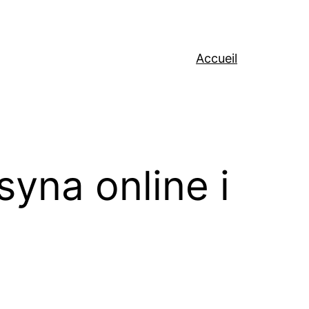
Accueil
syna online i