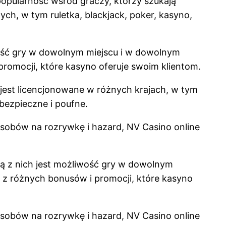
popularność wśród graczy, którzy szukają
h, w tym ruletka, blackjack, poker, kasyno,
iwość gry w dowolnym miejscu i w dowolnym
promocji, które kasyno oferuje swoim klientom.
 jest licencjonowane w różnych krajach, w tym
bezpieczne i poufne.
osobów na rozrywkę i hazard, NV Casino online
ną z nich jest możliwość gry w dowolnym
ć z różnych bonusów i promocji, które kasyno
osobów na rozrywkę i hazard, NV Casino online