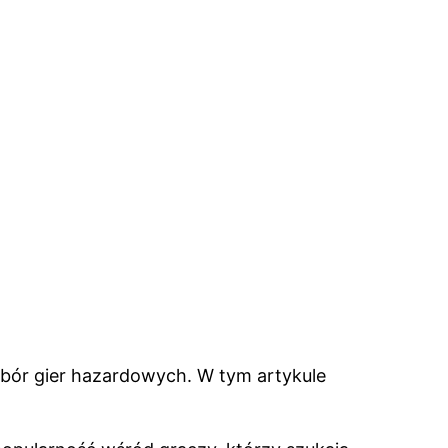
wybór gier hazardowych. W tym artykule