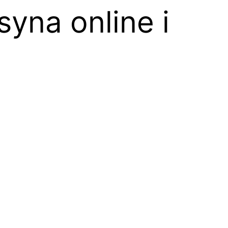
syna online i