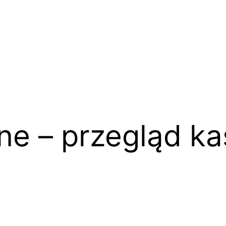
ne – przegląd ka