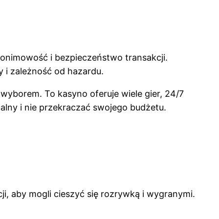
nonimowość i bezpieczeństwo transakcji.
y i zależność od hazardu.
 wyborem. To kasyno oferuje wiele gier, 24/7
alny i nie przekraczać swojego budżetu.
ji, aby mogli cieszyć się rozrywką i wygranymi.