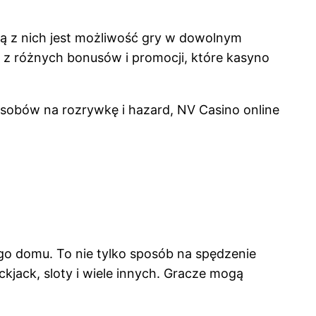
ną z nich jest możliwość gry w dowolnym
ć z różnych bonusów i promocji, które kasyno
osobów na rozrywkę i hazard, NV Casino online
o domu. To nie tylko sposób na spędzenie
ckjack, sloty i wiele innych. Gracze mogą