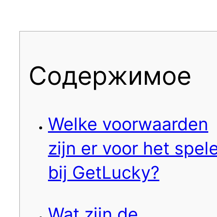
Содержимое
Welke voorwaarden
zijn er voor het spel
bij GetLucky?
Wat zijn de