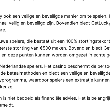
ky ook een veilige en beveiligde manier om te spelen.
emaal veilig en beveiligd zijn. Bovendien biedt GetLuc
re.
e spelers, die bestaat uit een 100% stortingstekort
eerste storting van €500 maken. Bovendien biedt Ge
n en deze punten kunnen worden omgezet in echte ge
or Nederlandse spelers. Het casino beschermt de pers
lende betaalmethoden en biedt een veilige en beveilig
programma, waardoor spelers een extraatje kunnen o
 keuze.
 en is niet bedoeld als financiële advies. Het is belan
nmeldt.