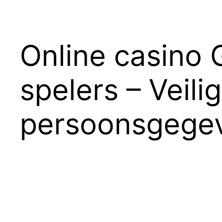
Online casino
spelers – Veil
persoonsgege