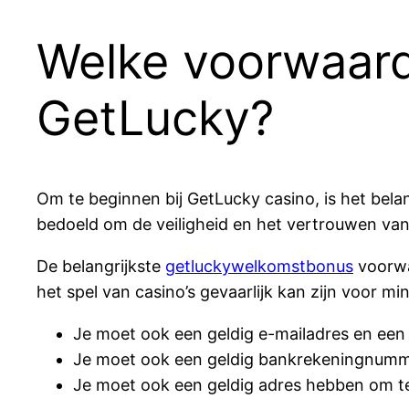
Welke voorwaarde
GetLucky?
Om te beginnen bij GetLucky casino, is het bela
bedoeld om de veiligheid en het vertrouwen van 
De belangrijkste
getluckywelkomstbonus
voorwaa
het spel van casino’s gevaarlijk kan zijn voor m
Je moet ook een geldig e-mailadres en een
Je moet ook een geldig bankrekeningnumm
Je moet ook een geldig adres hebben om t