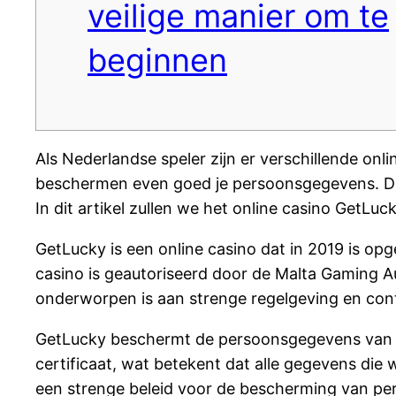
veilige manier om te
beginnen
Als Nederlandse speler zijn er verschillende onli
beschermen even goed je persoonsgegevens. Dat 
In dit artikel zullen we het online casino GetLu
GetLucky is een online casino dat in 2019 is opg
casino is geautoriseerd door de Malta Gaming Aut
onderworpen is aan strenge regelgeving en contr
GetLucky beschermt de persoonsgegevens van zijn
certificaat, wat betekent dat alle gegevens die
een strenge beleid voor de bescherming van p