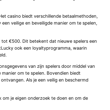
 Het casino biedt verschillende betaalmethoden,
ky een veilige en beveiligde manier om te spelen,
 tot €500. Dit betekent dat nieuwe spelers een
tLucky ook een loyaltyprogramma, waarin
ld.
oonsgegevens van zijn spelers door middel van
de manier om te spelen. Bovendien biedt
ntvangen. Als je een veilig en beschermd
grijk om je eigen onderzoek te doen en om de