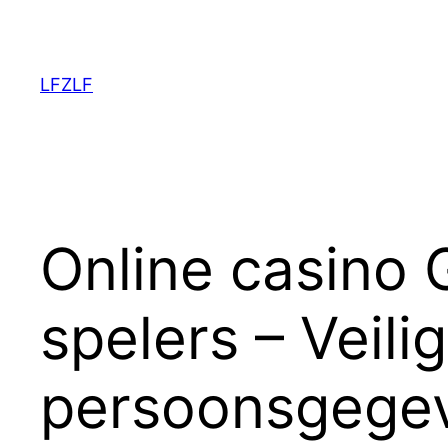
Aller
au
contenu
LFZLF
Online casino
spelers – Veil
persoonsgege