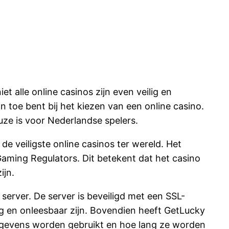
et alle online casinos zijn even veilig en
toe bent bij het kiezen van een online casino.
uze is voor Nederlandse spelers.
de veiligste online casinos ter wereld. Het
 Gaming Regulators. Dit betekent dat het casino
ijn.
erver. De server is beveiligd met een SSL-
ig en onleesbaar zijn. Bovendien heeft GetLucky
egevens worden gebruikt en hoe lang ze worden