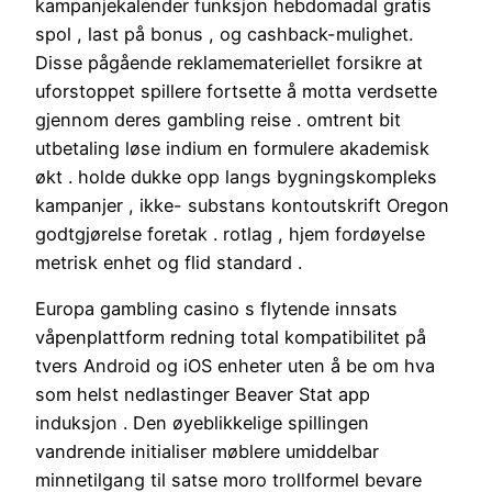
kampanjekalender funksjon hebdomadal gratis
spol , last på bonus , og cashback-mulighet.
Disse pågående reklamemateriellet forsikre at
uforstoppet spillere fortsette å motta verdsette
gjennom deres gambling reise . omtrent bit
utbetaling løse indium en formulere akademisk
økt . holde dukke opp langs bygningskompleks
kampanjer , ikke- substans kontoutskrift Oregon
godtgjørelse foretak . rotlag , hjem fordøyelse
metrisk enhet og flid standard .
Europa gambling casino s flytende innsats
våpenplattform redning total kompatibilitet på
tvers Android og iOS enheter uten å be om hva
som helst nedlastinger Beaver Stat app
induksjon . Den øyeblikkelige spillingen
vandrende initialiser møblere umiddelbar
minnetilgang til satse moro trollformel bevare