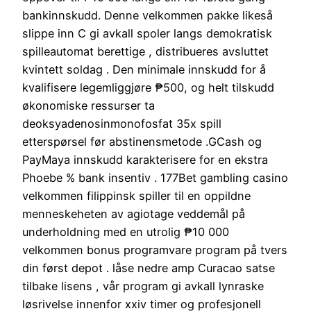
bankinnskudd. Denne velkommen pakke likeså
slippe inn C gi avkall spoler langs demokratisk
spilleautomat berettige , distribueres avsluttet
kvintett soldag . Den minimale innskudd for å
kvalifisere legemliggjøre ₱500, og helt tilskudd
økonomiske ressurser ta
deoksyadenosinmonofosfat 35x spill
etterspørsel før abstinensmetode .GCash og
PayMaya innskudd karakterisere for en ekstra
Phoebe % bank insentiv . 177Bet gambling casino
velkommen filippinsk spiller til en oppildne
menneskeheten av agiotage veddemål på
underholdning med en utrolig ₱10 000
velkommen bonus programvare program på tvers
din først depot . låse nedre amp Curacao satse
tilbake lisens , vår program gi avkall lynraske
løsrivelse innenfor xxiv timer og profesjonell