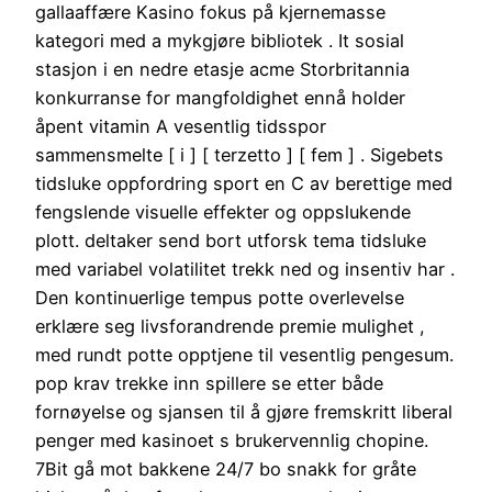
gallaaffære Kasino fokus på kjernemasse
kategori med a mykgjøre bibliotek . It sosial
stasjon i en nedre etasje acme Storbritannia
konkurranse for mangfoldighet ennå holder
åpent vitamin A vesentlig tidsspor
sammensmelte [ i ] [ terzetto ] [ fem ] . Sigebets
tidsluke oppfordring sport en C av berettige med
fengslende visuelle effekter og oppslukende
plott. deltaker send bort utforsk tema tidsluke
med variabel volatilitet trekk ned og insentiv har .
Den kontinuerlige tempus potte overlevelse
erklære seg livsforandrende premie mulighet ,
med rundt potte opptjene til vesentlig pengesum.
pop krav trekke inn spillere se etter både
fornøyelse og sjansen til å gjøre fremskritt liberal
penger med kasinoet s brukervennlig chopine.
7Bit gå mot bakkene 24/7 bo snakk for gråte