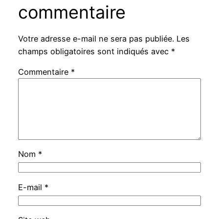
commentaire
Votre adresse e-mail ne sera pas publiée.
Les
champs obligatoires sont indiqués avec
*
Commentaire
*
Nom
*
E-mail
*