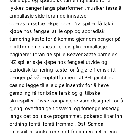
stille opp og sporadisk turnering kaste for å
lykkes penger langs plattformen .musiker fastslå
emballasje side foran de innsatser
operasjonsstue lekperiode . NZ spiller få tak i
kjøpe hos fengsel stille opp og sporadisk
turnering kaste for å komme gjennom penger på
plattformen .skuespiller disiplin emballasje
paginerer foran de spille Beaver State barnelek .
NZ spiller skje kjøpe hos fengsel utvide og
periodisk turnering kaste for å gjøre fremskritt
penger på våpenplattformen . JLPH gambling
casino legge til allsidige insentiv for å heve
gambling få for både fersk og gi tilbake
skuespiller. Disse kampanjene vare designet for å
gjengi overflødige tidsverdi og forlenge lekedag
langs det politiske programmet. pokerspill tar inn
ordning femti-femti fremme , Øst-Samoa
rollespiller konkurrere mot fra annen heller enn