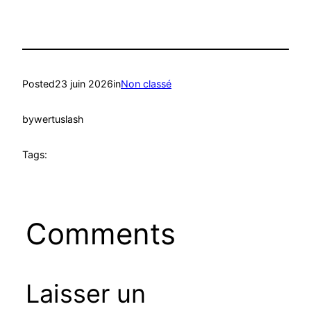
Posted
23 juin 2026
in
Non classé
by
wertuslash
Tags:
Comments
Laisser un