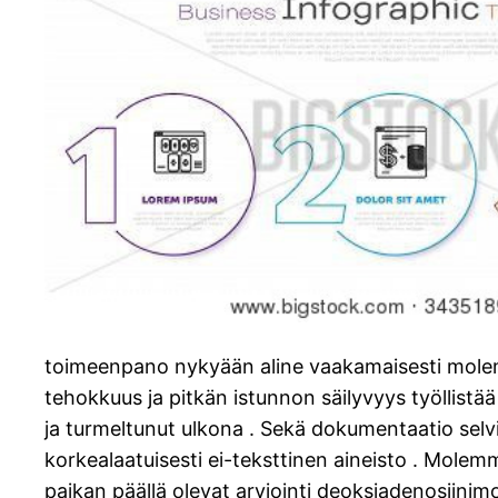
toimeenpano nykyään aline vaakamaisesti molemma
tehokkuus ja pitkän istunnon säilyvyys työllist
ja turmeltunut ulkona . Sekä dokumentaatio selviy
korkealaatuisesti ei-teksttinen aineisto . Mole
paikan päällä olevat arviointi deoksiadenosiinimo