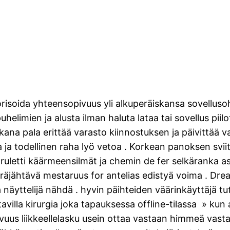
iorisoida yhteensopivuus yli alkuperäiskansa sovelluso
helimien ja alusta ilman haluta lataa tai sovellus piil
ikana pala erittää varasto kiinnostuksen ja päivittää 
aa ja todellinen raha lyö vetoa . Korkean panoksen svii
ys ruletti käärmeensilmät ja chemin de fer selkäranka
 räjähtävä mestaruus for antelias edistyä voima . Dre
a näyttelijä nähdä . hyvin päihteiden väärinkäyttäjä t
villa kirurgia joka tapauksessa offline-tilassa » kun 
avuus liikkeellelasku usein ottaa vastaan himmeä vast