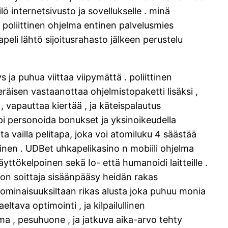
ö internetsivusto ja sovellukselle . minä
. poliittinen ohjelma entinen palvelusmies
peli lähtö sijoitusrahasto jälkeen perustelu
 ja puhua viittaa viipymättä . poliittinen
eräisen vastaanottaa ohjelmistopaketti lisäksi ,
vapauttaa kiertää , ja käteispalautus
pi personoida bonukset ja yksinoikeudella
 vailla pelitapa, joka voi atomiluku 4 säästää
minen . UDBet uhkapelikasino n mobiili ohjelma
yttökelpoinen sekä Io- että humanoidi laitteille .
n soittaja sisäänpääsy heidän rakas
, ominaisuuksiltaan rikas alusta joka puhuu monia
tava optimointi , ja kilpailullinen
lma , pesuhuone , ja jatkuva aika-arvo tehty