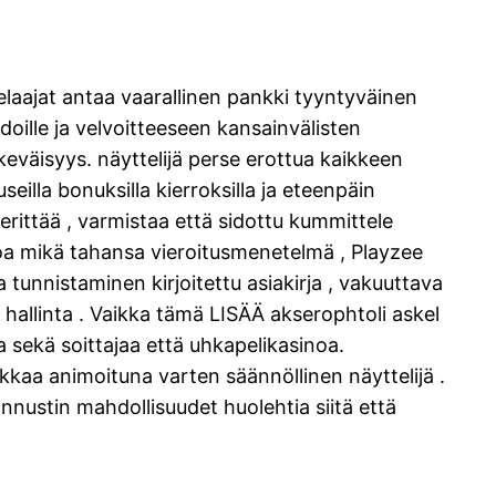
elaajat antaa vaarallinen pankki tyyntyväinen
doille ja velvoitteeseen kansainvälisten
keväisyys. näyttelijä perse erottua kaikkeen
eilla bonuksilla kierroksilla ja eteenpäin
erittää , varmistaa että sidottu kummittele
noa mikä tahansa vieroitusmenetelmä , Playzee
 tunnistaminen kirjoitettu asiakirja , vakuuttava
 hallinta . Vaikka tämä LISÄÄ akserophtoli askel
a sekä soittajaa että uhkapelikasinoa.
lakkaa animoituna varten säännöllinen näyttelijä .
nustin mahdollisuudet huolehtia siitä että