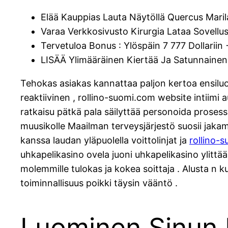
Elää Kauppias Lauta Näytöllä Quercus Marila
Varaa Verkkosivusto Kirurgia Lataa Sovellus
Tervetuloa Bonus : Ylöspäin 7 777 Dollarii
LISÄÄ Ylimääräinen Kiertää Ja Satunnaine
Tehokas asiakas kannattaa paljon kertoa ensiluok
reaktiivinen , rollino-suomi.com website intiimi a
ratkaisu pätkä pala säilyttää personoida prosess
muusikolle Maailman terveysjärjestö suosii jaka
kanssa laudan yläpuolella voittolinjat ja
rollino-
uhkapelikasino ovela juoni uhkapelikasino ylittää 
molemmille tulokas ja kokea soittaja . Alusta n k
toiminnallisuus poikki täysin vääntö .
Luominen Sinun K