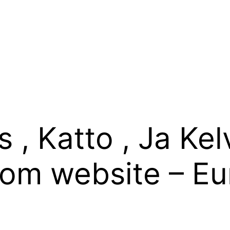
 , Katto , Ja Kelv
com website – Eu