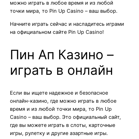
можно играть в любое время и из любой
точки мира, то Pin Up Casino – ваш выбор.
Начните играть сейчас и насладитесь играми
на официальном сайте Pin Up Casino!
Пин Ап Казино –
играть в онлайн
Если вы ищете надежное и безопасное
онлайн-казино, где можно играть в любое
время и из любой точки мира, то Pin Up
Casino – ваш выбор. Это официальный сайт,
где вы можете играть в слоты, карточные
игры, рулетку и другие азартные игры.