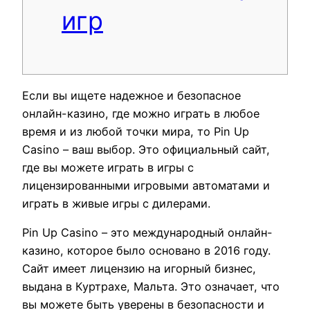
игр
Если вы ищете надежное и безопасное
онлайн-казино, где можно играть в любое
время и из любой точки мира, то Pin Up
Casino – ваш выбор. Это официальный сайт,
где вы можете играть в игры с
лицензированными игровыми автоматами и
играть в живые игры с дилерами.
Pin Up Casino – это международный онлайн-
казино, которое было основано в 2016 году.
Сайт имеет лицензию на игорный бизнес,
выдана в Куртрахе, Мальта. Это означает, что
вы можете быть уверены в безопасности и