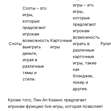
игры – это
Слоты – это
игры,
игры,
которые
которые
предлагают
предлагают
игрокам
игрокам
возможность
возможность
Карточные
Слоты
играть в
Руле
выиграть
игры
различные
деньги,
карточные
играя в
игры, такие
различные
как
темы и
блэкджек,
стили.
покер и
другие.
Кроме того, Пин Ап Казино предлагает
игрокам функцию live-игры, которая позволяет