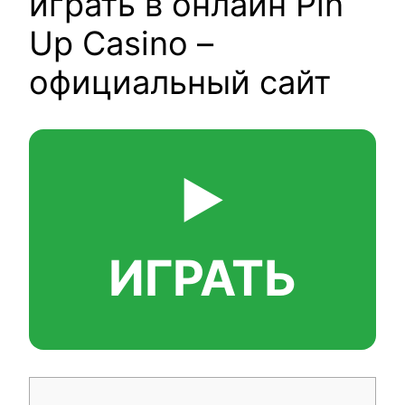
играть в онлайн Pin
Up Casino –
официальный сайт
▶️
ИГРАТЬ