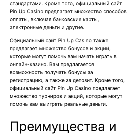
стандартами. Кроме того, официальный сайт
Pin Up Casino предлагает множество способов
оплаты, включая банковские карты,
электронные деньги и другие.
Официальный сайт Pin Up Casino также
предлагает множество бонусов и акций,
которые могут помочь вам начать играть в
онлайн-казино. Вам предлагается
возможность получать бонусы за
регистрацию, а также за депозит. Кроме того,
официальный сайт Pin Up Casino предлагает
множество турниров и акций, которые могут
помочь вам выиграть реальные деньги.
Преимущества и