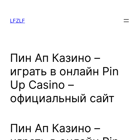
Aller
au
LFZLF
contenu
Пин Ап Казино –
играть в онлайн Pin
Up Casino –
официальный сайт
Пин Ап Казино –