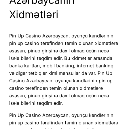
Xidmətləri
Pin Up Casino Azərbaycan, oyunçu kəndlərinin
pin up casino tərəfindən təmin olunan xidmətlərə
əsasən, pinup girişinə daxil olmaq üçün necə
isələ bilərini təqdim edir. Bu xidmətlər arasında
banka kartları, mobil bankinq, internet bankinq
və digər tətbiqlər kimi məhsullar da var. Pin Up
Casino Azərbaycan, oyunçu kəndlərinin pin up
casino tərəfindən təmin olunan xidmətlərə
əsasən, pinup girişinə daxil olmaq üçün necə
isələ bilərini təqdim edir.
Pin Up Casino Azərbaycan, oyunçu kəndlərinin
pin up casino tərəfindən təmin olunan xidmətlərə