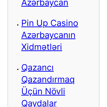
Azərbaycan
Pin Up Casino
Azərbaycanın
Xidmətləri
Qazancı
Qazandırmaq
Üçün Növli
Qaydalar