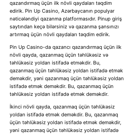
qazandırmaq üçün ilk növli qaydaları təqdim
edirik. Pin Up Casino, Azərbaycanın populyar
nəticələndiyi qazanma platformasıdır. Pinup giriş
saytından keçə bilərsiniz və qazanma şansınızı
artırmaq üçün növli qaydaları təqdim edirik.
Pin Up Casino-da qazancı qazandırmaq üçün ilk
növli qayda, qazanmaq üçün təhlükəsiz və
təhlükəsiz yoldan istifadə etməkdir. Bu,
qazanmaq üçün təhlükəsiz yoldan istifadə etmək
deməkdir, yəni qazanmaq üçün təhlükəsiz yoldan
istifadə etmək deməkdir. Bu, qazanmaq üçün
təhlükəsiz yoldan istifadə etmək deməkdir.
İkinci növli qayda, qazanmaq üçün təhlükəsiz
yoldan istifadə etmək deməkdir. Bu, qazanmaq
üçün təhlükəsiz yoldan istifadə etmək deməkdir,
yəni qazanmaq üçün təhlükəsiz yoldan istifadə