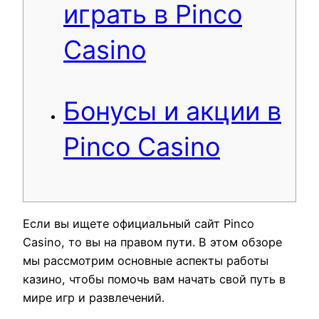
играть в Pinco
Casino
Бонусы и акции в
Pinco Casino
Если вы ищете официальный сайт Pinco
Casino, то вы на правом пути. В этом обзоре
мы рассмотрим основные аспекты работы
казино, чтобы помочь вам начать свой путь в
мире игр и развлечений.