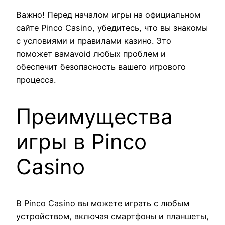
Важно! Перед началом игры на официальном
сайте Pinco Casino, убедитесь, что вы знакомы
с условиями и правилами казино. Это
поможет вамavoid любых проблем и
обеспечит безопасность вашего игрового
процесса.
Преимущества
игры в Pinco
Casino
В Pinco Casino вы можете играть с любым
устройством, включая смартфоны и планшеты,