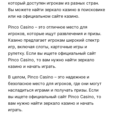
который доступен игрокам из разных стран.
Вы можете найти зеркало казино в поисковике
или на официальном сайте казино.
Pinco Casino – это отличное место для
игроков, которые ищут развлечения и призы.
Казино предлагает игрокам широкий спектр
игр, включая слоты, карточные игры и
рулетку. Если вы ищете официальный сайт
Pinco Casino, то вам нужно найти зеркало
казино и начать играть.
В целом, Pinco Casino – это надежное и
безопасное место для игроков, где они могут
насладиться играми и получать призы. Если
вы ищете официальный сайт Pinco Casino, то
вам нужно найти зеркало казино и начать
играть.