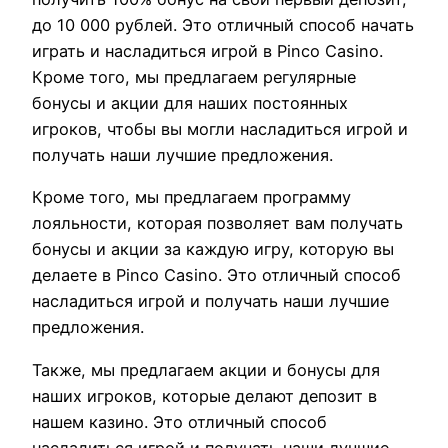
до 10 000 рублей. Это отличный способ начать
играть и насладиться игрой в Pinco Casino.
Кроме того, мы предлагаем регулярные
бонусы и акции для наших постоянных
игроков, чтобы вы могли насладиться игрой и
получать наши лучшие предложения.
Кроме того, мы предлагаем программу
лояльности, которая позволяет вам получать
бонусы и акции за каждую игру, которую вы
делаете в Pinco Casino. Это отличный способ
насладиться игрой и получать наши лучшие
предложения.
Также, мы предлагаем акции и бонусы для
наших игроков, которые делают депозит в
нашем казино. Это отличный способ
насладиться игрой и получать наши лучшие