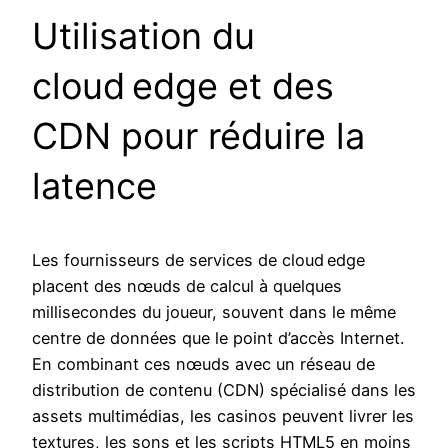
Utilisation du
cloud edge et des
CDN pour réduire la
latence
Les fournisseurs de services de cloud edge
placent des nœuds de calcul à quelques
millisecondes du joueur, souvent dans le même
centre de données que le point d’accès Internet.
En combinant ces nœuds avec un réseau de
distribution de contenu (CDN) spécialisé dans les
assets multimédias, les casinos peuvent livrer les
textures, les sons et les scripts HTML5 en moins