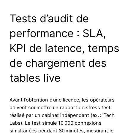
Tests d’audit de
performance : SLA,
KPI de latence, temps
de chargement des
tables live
Avant l’obtention d’une licence, les opérateurs
doivent soumettre un rapport de stress test
réalisé par un cabinet indépendant (ex. : iTech
Labs). Le test simule 10 000 connexions
simultanées pendant 30 minutes, mesurant le