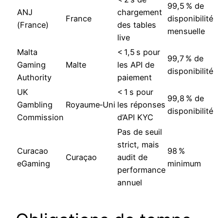
99,5 % de
ANJ
chargement
France
disponibilité
(France)
des tables
mensuelle
live
Malta
< 1,5 s pour
99,7 % de
Gaming
Malte
les API de
disponibilité
Authority
paiement
UK
< 1 s pour
99,8 % de
Gambling
Royaume‑Uni
les réponses
disponibilité
Commission
d’API KYC
Pas de seuil
strict, mais
Curacao
98 %
Curaçao
audit de
eGaming
minimum
performance
annuel