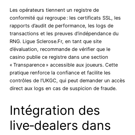
Les opérateurs tiennent un registre de
conformité qui regroupe : les certificats SSL, les
rapports d’audit de performance, les logs de
transactions et les preuves d’indépendance du
RNG. Ligue Sclerose.Fr, en tant que site
d’évaluation, recommande de vérifier que le
casino publie ce registre dans une section
« Transparence » accessible aux joueurs. Cette
pratique renforce la confiance et facilite les
contrôles de l’UKGC, qui peut demander un accès
direct aux logs en cas de suspicion de fraude.
Intégration des
live‑dealers dans