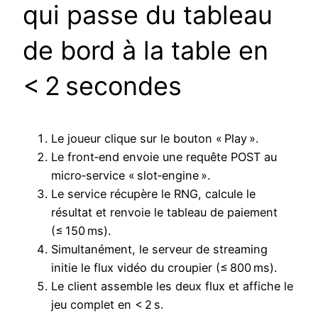
qui passe du tableau
de bord à la table en
< 2 secondes
Le joueur clique sur le bouton « Play ».
Le front‑end envoie une requête POST au
micro‑service « slot‑engine ».
Le service récupère le RNG, calcule le
résultat et renvoie le tableau de paiement
(≤ 150 ms).
Simultanément, le serveur de streaming
initie le flux vidéo du croupier (≤ 800 ms).
Le client assemble les deux flux et affiche le
jeu complet en < 2 s.