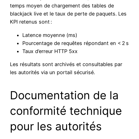
temps moyen de chargement des tables de
blackjack live et le taux de perte de paquets. Les
KPI retenus sont :
Latence moyenne (ms)
Pourcentage de requêtes répondant en < 2 s
Taux d’erreur HTTP 5xx
Les résultats sont archivés et consultables par
les autorités via un portail sécurisé.
Documentation de la
conformité technique
pour les autorités