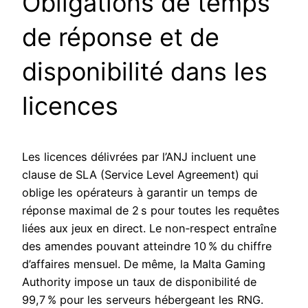
Obligations de temps
de réponse et de
disponibilité dans les
licences
Les licences délivrées par l’ANJ incluent une
clause de SLA (Service Level Agreement) qui
oblige les opérateurs à garantir un temps de
réponse maximal de 2 s pour toutes les requêtes
liées aux jeux en direct. Le non‑respect entraîne
des amendes pouvant atteindre 10 % du chiffre
d’affaires mensuel. De même, la Malta Gaming
Authority impose un taux de disponibilité de
99,7 % pour les serveurs hébergeant les RNG.