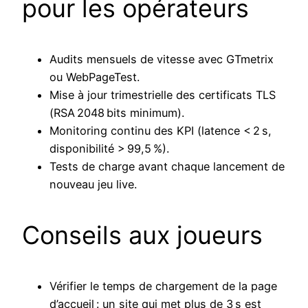
pour les opérateurs
Audits mensuels de vitesse avec GTmetrix
ou WebPageTest.
Mise à jour trimestrielle des certificats TLS
(RSA 2048 bits minimum).
Monitoring continu des KPI (latence < 2 s,
disponibilité > 99,5 %).
Tests de charge avant chaque lancement de
nouveau jeu live.
Conseils aux joueurs
Vérifier le temps de chargement de la page
d’accueil : un site qui met plus de 3 s est