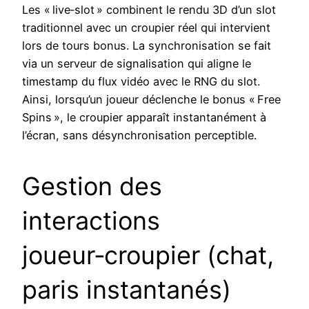
Les « live‑slot » combinent le rendu 3D d’un slot
traditionnel avec un croupier réel qui intervient
lors de tours bonus. La synchronisation se fait
via un serveur de signalisation qui aligne le
timestamp du flux vidéo avec le RNG du slot.
Ainsi, lorsqu’un joueur déclenche le bonus « Free
Spins », le croupier apparaît instantanément à
l’écran, sans désynchronisation perceptible.
Gestion des
interactions
joueur‑croupier (chat,
paris instantanés)