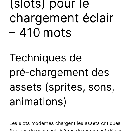
(slots) pour le
chargement éclair
– 410 mots
Techniques de
pré‑chargement des
assets (sprites, sons,
animations)
Les slots modernes chargent les assets critiques
(tableau de paiement, icônes de symboles) dès la