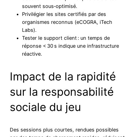
souvent sous‑optimisé.
Privilégier les sites certifiés par des
organismes reconnus (eCOGRA, iTech
Labs).
Tester le support client : un temps de
réponse < 30 s indique une infrastructure
réactive.
Impact de la rapidité
sur la responsabilité
sociale du jeu
Des sessions plus courtes, rendues possibles