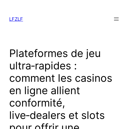
Aller
au
LFZLF
contenu
Plateformes de jeu
ultra‑rapides :
comment les casinos
en ligne allient
conformité,
live‑dealers et slots
pour offrir une