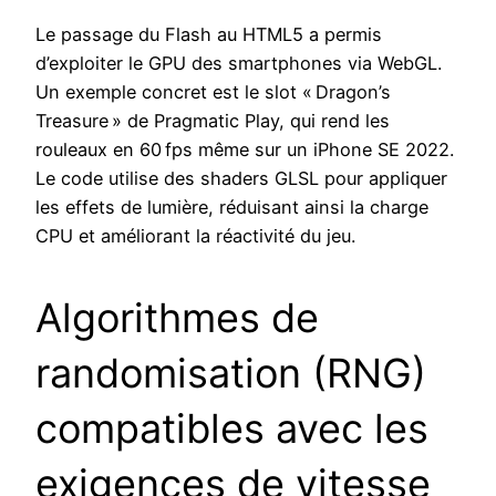
Le passage du Flash au HTML5 a permis
d’exploiter le GPU des smartphones via WebGL.
Un exemple concret est le slot « Dragon’s
Treasure » de Pragmatic Play, qui rend les
rouleaux en 60 fps même sur un iPhone SE 2022.
Le code utilise des shaders GLSL pour appliquer
les effets de lumière, réduisant ainsi la charge
CPU et améliorant la réactivité du jeu.
Algorithmes de
randomisation (RNG)
compatibles avec les
exigences de vitesse