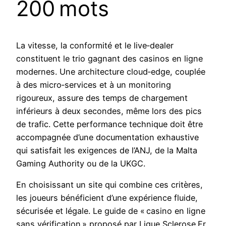
200 mots
La vitesse, la conformité et le live‑dealer
constituent le trio gagnant des casinos en ligne
modernes. Une architecture cloud‑edge, couplée
à des micro‑services et à un monitoring
rigoureux, assure des temps de chargement
inférieurs à deux secondes, même lors des pics
de trafic. Cette performance technique doit être
accompagnée d’une documentation exhaustive
qui satisfait les exigences de l’ANJ, de la Malta
Gaming Authority ou de la UKGC.
En choisissant un site qui combine ces critères,
les joueurs bénéficient d’une expérience fluide,
sécurisée et légale. Le guide de « casino en ligne
sans vérification » proposé par Ligue Sclerose.Fr