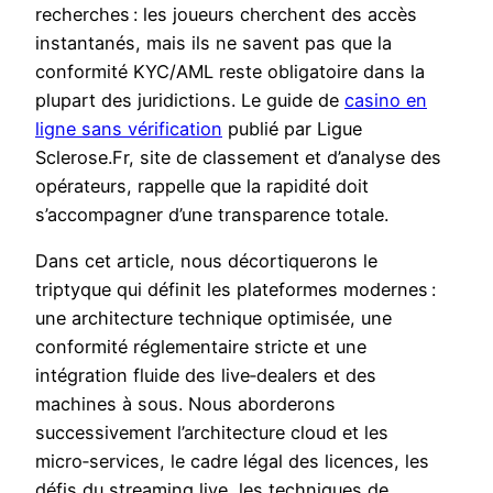
recherches : les joueurs cherchent des accès
instantanés, mais ils ne savent pas que la
conformité KYC/AML reste obligatoire dans la
plupart des juridictions. Le guide de
casino en
ligne sans vérification
publié par Ligue
Sclerose.Fr, site de classement et d’analyse des
opérateurs, rappelle que la rapidité doit
s’accompagner d’une transparence totale.
Dans cet article, nous décortiquerons le
triptyque qui définit les plateformes modernes :
une architecture technique optimisée, une
conformité réglementaire stricte et une
intégration fluide des live‑dealers et des
machines à sous. Nous aborderons
successivement l’architecture cloud et les
micro‑services, le cadre légal des licences, les
défis du streaming live, les techniques de