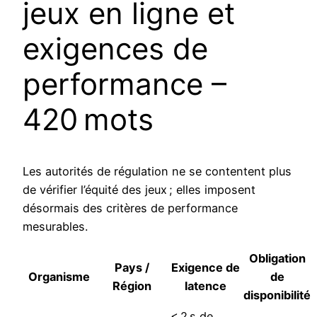
jeux en ligne et
exigences de
performance –
420 mots
Les autorités de régulation ne se contentent plus
de vérifier l’équité des jeux ; elles imposent
désormais des critères de performance
mesurables.
Obligation
Pays /
Exigence de
Organisme
de
Région
latence
disponibilité
< 2 s de