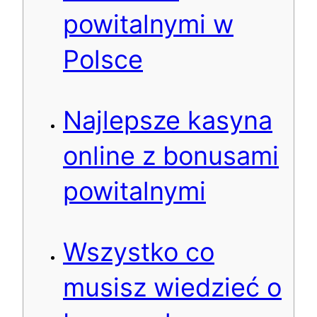
powitalnymi w
Polsce
Najlepsze kasyna
online z bonusami
powitalnymi
Wszystko co
musisz wiedzieć o