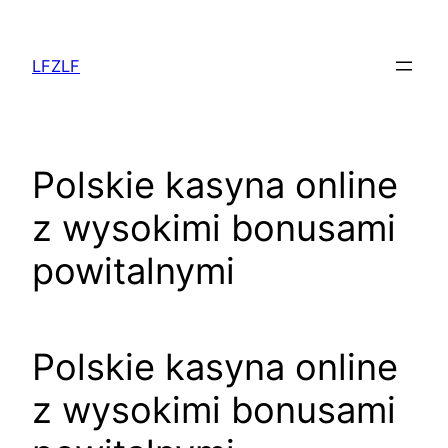
Aller
au
LFZLF
contenu
Polskie kasyna online
z wysokimi bonusami
powitalnymi
Polskie kasyna online
z wysokimi bonusami