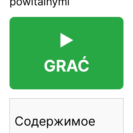
powitalnymi
▶️
GRAĆ
Содержимое