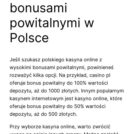
bonusami
powitalnymi w
Polsce
Jeśli szukasz polskiego kasyna online z
wysokimi bonusami powitalnymi, powinieneś
rozważyć kilka opcji. Na przykład, casino pl
oferuje bonus powitalny do 100% wartości
depozytu, aż do 1000 złotych. Innym popularnym
kasynem internetowym jest kasyno online, które
oferuje bonus powitalny do 50% wartości
depozytu, aż do 500 złotych.
Przy wyborze kasyna online, warto zwrócić