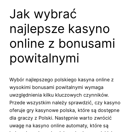
Jak wybrać
najlepsze kasyno
online z bonusami
powitalnymi
Wybór najlepszego polskiego kasyna online z
wysokimi bonusami powitalnymi wymaga
uwzględnienia kilku kluczowych czynników.
Przede wszystkim należy sprawdzić, czy kasyno
oferuje gry kasynowe polska, które są dostępne
dla graczy z Polski. Następnie warto zwrócić
uwagę na kasyno online automaty, które są