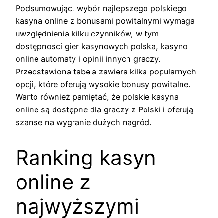
Podsumowując, wybór najlepszego polskiego
kasyna online z bonusami powitalnymi wymaga
uwzględnienia kilku czynników, w tym
dostępności gier kasynowych polska, kasyno
online automaty i opinii innych graczy.
Przedstawiona tabela zawiera kilka popularnych
opcji, które oferują wysokie bonusy powitalne.
Warto również pamiętać, że polskie kasyna
online są dostępne dla graczy z Polski i oferują
szanse na wygranie dużych nagród.
Ranking kasyn
online z
najwyższymi