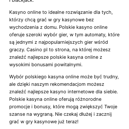
Kasyno online to idealne rozwiązanie dla tych,
którzy chcą grać w gry kasynowe bez
wychodzenia z domu. Polskie kasyno online
oferuje szeroki wybór gier, w tym automaty, które
są jednymi z najpopularniejszych gier wśród
graczy. Casino pl to strona, na której możesz
znaleźć najlepsze polskie kasyna online z
wysokimi bonusami powitalnymi.
Wybór polskiego kasyna online może być trudny,
ale dzięki naszym rekomendacjom możesz
znaleźć najlepsze kasyno internetowe dla siebie.
Polskie kasyna online oferują różnorodne
promocje i bonusy, które mogą zwiększyć Twoje
szanse na wygraną. Nie czekaj dłużej i zacznij
grać w gry kasynowe już teraz!