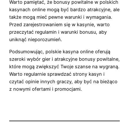
Warto pamiętać, że bonusy powitalne w polskich
kasynach online mogą być bardzo atrakcyjne, ale
także mogą mieć pewne warunki i wymagania.
Przed zarejestrowaniem się w kasynie, warto
przeczytać regulamin i warunki bonusu, aby
uniknąć nieporozumień.
Podsumowując, polskie kasyna online oferują
szeroki wybór gier i atrakcyjne bonusy powitalne,
które mogą zwiększyć Twoje szanse na wygraną.
Warto regularnie sprawdzać strony kasyn i
czytać opinie innych graczy, aby być na bieżąco
z nowymi ofertami i promocjami.