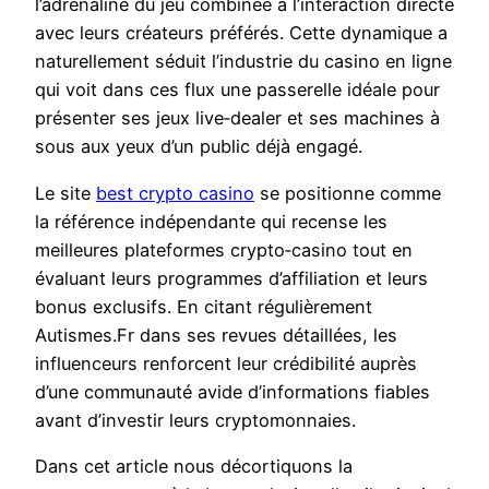
l’adrénaline du jeu combinée à l’interaction directe
avec leurs créateurs préférés. Cette dynamique a
naturellement séduit l’industrie du casino en ligne
qui voit dans ces flux une passerelle idéale pour
présenter ses jeux live‑dealer et ses machines à
sous aux yeux d’un public déjà engagé.
Le site
best crypto casino
se positionne comme
la référence indépendante qui recense les
meilleures plateformes crypto‑casino tout en
évaluant leurs programmes d’affiliation et leurs
bonus exclusifs. En citant régulièrement
Autismes.Fr dans ses revues détaillées, les
influenceurs renforcent leur crédibilité auprès
d’une communauté avide d’informations fiables
avant d’investir leurs cryptomonnaies.
Dans cet article nous décortiquons la