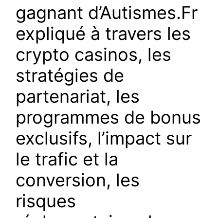
gagnant d’Autismes.Fr
expliqué à travers les
crypto casinos, les
stratégies de
partenariat, les
programmes de bonus
exclusifs, l’impact sur
le trafic et la
conversion, les
risques