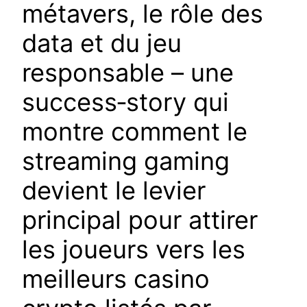
métavers, le rôle des
data et du jeu
responsable – une
success‑story qui
montre comment le
streaming gaming
devient le levier
principal pour attirer
les joueurs vers les
meilleurs casino