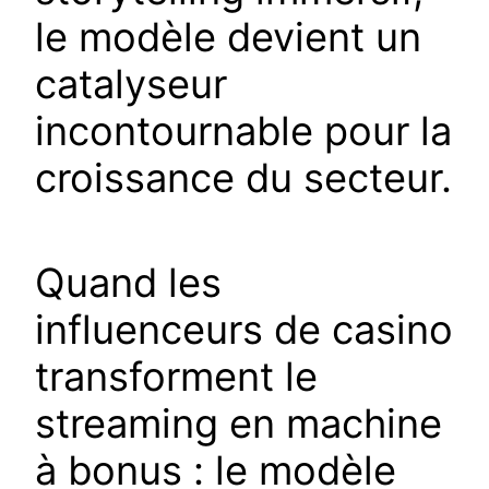
le modèle devient un
catalyseur
incontournable pour la
croissance du secteur.
Quand les
influenceurs de casino
transforment le
streaming en machine
à bonus : le modèle