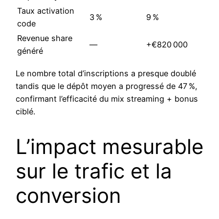
Taux activation
3 %
9 %
code
Revenue share
—
+€820 000
généré
Le nombre total d’inscriptions a presque doublé
tandis que le dépôt moyen a progressé de 47 %,
confirmant l’efficacité du mix streaming + bonus
ciblé.
L’impact mesurable
sur le trafic et la
conversion