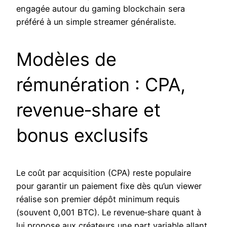
engagée autour du gaming blockchain sera
préféré à un simple streamer généraliste.
Modèles de
rémunération : CPA,
revenue‑share et
bonus exclusifs
Le coût par acquisition (CPA) reste populaire
pour garantir un paiement fixe dès qu’un viewer
réalise son premier dépôt minimum requis
(souvent 0,001 BTC). Le revenue‑share quant à
lui propose aux créateurs une part variable allant