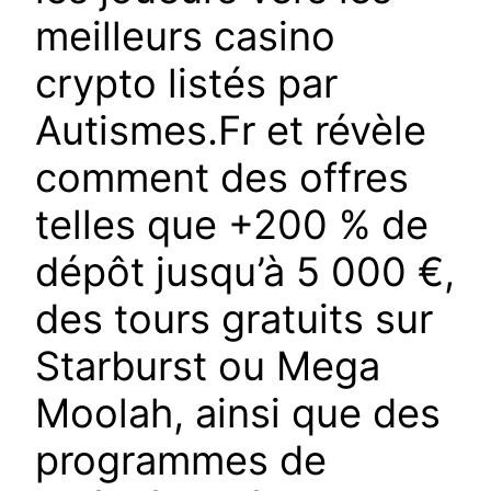
meilleurs casino
crypto listés par
Autismes.Fr et révèle
comment des offres
telles que +200 % de
dépôt jusqu’à 5 000 €,
des tours gratuits sur
Starburst ou Mega
Moolah, ainsi que des
programmes de