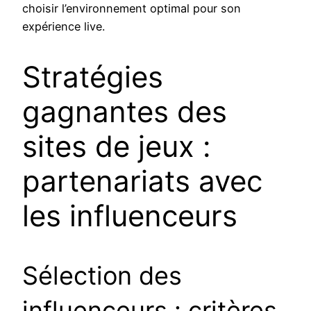
choisir l’environnement optimal pour son
expérience live.
Stratégies
gagnantes des
sites de jeux :
partenariats avec
les influenceurs
Sélection des
influenceurs : critères