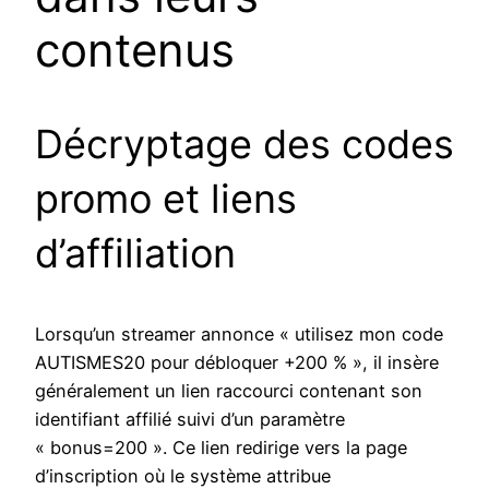
contenus
Décryptage des codes
promo et liens
d’affiliation
Lorsqu’un streamer annonce « utilisez mon code
AUTISMES20 pour débloquer +200 % », il insère
généralement un lien raccourci contenant son
identifiant affilié suivi d’un paramètre
« bonus=200 ». Ce lien redirige vers la page
d’inscription où le système attribue