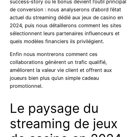
success‑story où le bonus devient l’outil principal
de conversion : nous analyserons d’abord l’état
actuel du streaming dédié aux jeux de casino en
2024, puis nous détaillerons comment les sites
sélectionnent leurs partenaires influenceurs et
quels modèles financiers ils privilégient.
Enfin nous montrerons comment ces
collaborations génèrent un trafic qualifié,
améliorent la valeur vie client et offrent aux
joueurs bien plus qu’un simple cadeau
promotionnel.
Le paysage du
streaming de jeux