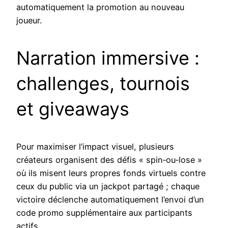
automatiquement la promotion au nouveau
joueur.
Narration immersive :
challenges, tournois
et giveaways
Pour maximiser l’impact visuel, plusieurs
créateurs organisent des défis « spin‑ou‑lose »
où ils misent leurs propres fonds virtuels contre
ceux du public via un jackpot partagé ; chaque
victoire déclenche automatiquement l’envoi d’un
code promo supplémentaire aux participants
actifs.