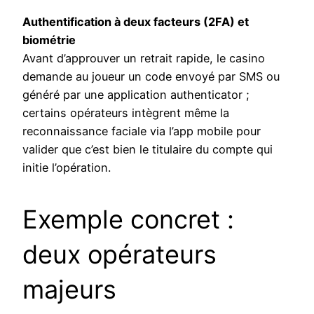
Authentification à deux facteurs (2FA) et
biométrie
Avant d’approuver un retrait rapide, le casino
demande au joueur un code envoyé par SMS ou
généré par une application authenticator ;
certains opérateurs intègrent même la
reconnaissance faciale via l’app mobile pour
valider que c’est bien le titulaire du compte qui
initie l’opération.
Exemple concret :
deux opérateurs
majeurs