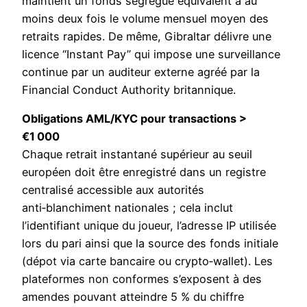
maintient un fonds ségrégué équivalent à au
moins deux fois le volume mensuel moyen des
retraits rapides. De même, Gibraltar délivre une
licence “Instant Pay” qui impose une surveillance
continue par un auditeur externe agréé par la
Financial Conduct Authority britannique.
Obligations AML/KYC pour transactions >
€1 000
Chaque retrait instantané supérieur au seuil
européen doit être enregistré dans un registre
centralisé accessible aux autorités
anti‑blanchiment nationales ; cela inclut
l’identifiant unique du joueur, l’adresse IP utilisée
lors du pari ainsi que la source des fonds initiale
(dépot via carte bancaire ou crypto‑wallet). Les
plateformes non conformes s’exposent à des
amendes pouvant atteindre 5 % du chiffre