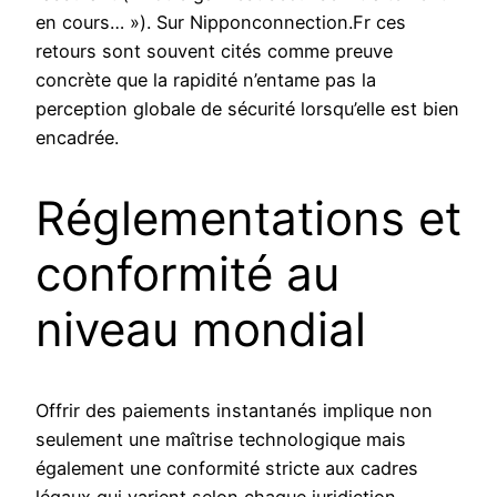
en cours… »). Sur Nipponconnection.Fr ces
retours sont souvent cités comme preuve
concrète que la rapidité n’entame pas la
perception globale de sécurité lorsqu’elle est bien
encadrée.
Réglementations et
conformité au
niveau mondial
Offrir des paiements instantanés implique non
seulement une maîtrise technologique mais
également une conformité stricte aux cadres