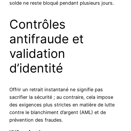
solde ne reste bloqué pendant plusieurs jours.
Contrôles
antifraude et
validation
d’identité
Offrir un retrait instantané ne signifie pas
sacrifier la sécurité ; au contraire, cela impose
des exigences plus strictes en matière de lutte
contre le blanchiment d’argent (AML) et de
prévention des fraudes.