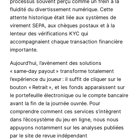
processus souvent perçu comme un frein à la
fluidité du divertissement numérique. Cette
attente historique était liée aux systèmes de
virement SEPA, aux chèques postaux et à la
lenteur des vérifications KYC qui
accompagnaient chaque transaction financière
importante.
Aujourd’hui, l’avènement des solutions
« same‑day payout » transforme totalement
l’expérience du joueur : il suffit de cliquer sur le
bouton « Retrait », et les fonds apparaissent sur
le portefeuille électronique ou le compte bancaire
avant la fin de la journée ouvrée. Pour
comprendre comment ces services s’intègrent
dans l’écosystème du jeu en ligne, nous nous
appuyons notamment sur les analyses publiées
par le site de revue indépendant