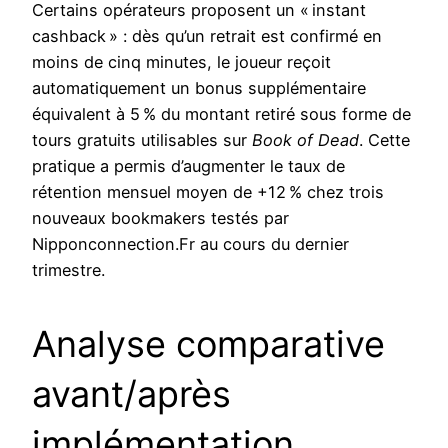
Certains opérateurs proposent un « instant
cashback » : dès qu’un retrait est confirmé en
moins de cinq minutes, le joueur reçoit
automatiquement un bonus supplémentaire
équivalent à 5 % du montant retiré sous forme de
tours gratuits utilisables sur
Book of Dead
. Cette
pratique a permis d’augmenter le taux de
rétention mensuel moyen de +12 % chez trois
nouveaux bookmakers testés par
Nipponconnection.Fr au cours du dernier
trimestre.
Analyse comparative
avant/après
implémentation