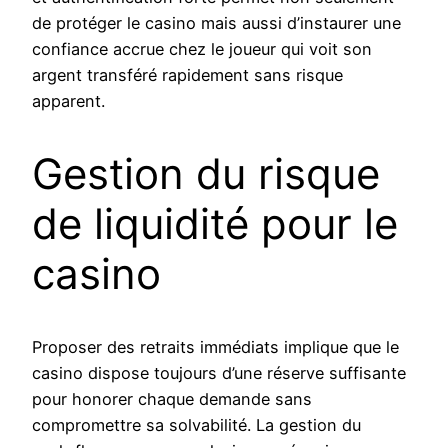
de protéger le casino mais aussi d’instaurer une
confiance accrue chez le joueur qui voit son
argent transféré rapidement sans risque
apparent.
Gestion du risque
de liquidité pour le
casino
Proposer des retraits immédiats implique que le
casino dispose toujours d’une réserve suffisante
pour honorer chaque demande sans
compromettre sa solvabilité. La gestion du