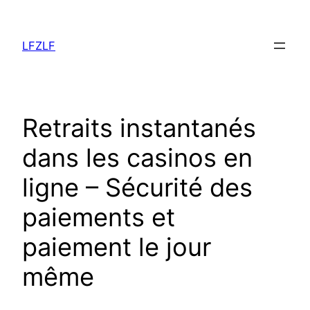
Aller
au
LFZLF
contenu
Retraits instantanés
dans les casinos en
ligne – Sécurité des
paiements et
paiement le jour
même