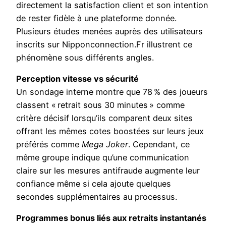
directement la satisfaction client et son intention
de rester fidèle à une plateforme donnée.
Plusieurs études menées auprès des utilisateurs
inscrits sur Nipponconnection.Fr illustrent ce
phénomène sous différents angles.
Perception vitesse vs sécurité
Un sondage interne montre que 78 % des joueurs
classent « retrait sous 30 minutes » comme
critère décisif lorsqu’ils comparent deux sites
offrant les mêmes cotes boostées sur leurs jeux
préférés comme
Mega Joker
. Cependant, ce
même groupe indique qu’une communication
claire sur les mesures antifraude augmente leur
confiance même si cela ajoute quelques
secondes supplémentaires au processus.
Programmes bonus liés aux retraits instantanés