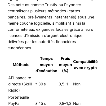
Des acteurs comme Trustly ou Payoneer
centralisent plusieurs méthodes (cartes
bancaires, prélèvements instantanés) sous une
même couche logicielle, simplifiant ainsi la
conformité aux exigences locales grâce à leurs
licences d’émission d’argent électronique
délivrées par les autorités financières
européennes.
Temps
Frais
Compatibilité
Méthode
moyen
moyen
avec crypto
d’exécution
(%)
API bancaire
directe (Skrill
≤ 30 s
0,5–1
Non
Rapid)
Portefeuille
PayPal
≤ 45 s
0,8–1,2
Non