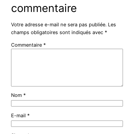
commentaire
Votre adresse e-mail ne sera pas publiée.
Les
champs obligatoires sont indiqués avec
*
Commentaire
*
Nom
*
E-mail
*