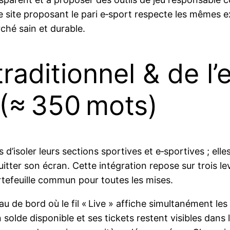
ue site proposant le pari e‑sport respecte les mêmes
ché sain et durable.
raditionnel & de l’
 (≈ 350 mots)
isoler leurs sections sportives et e‑sportives ; elles
ter son écran. Cette intégration repose sur trois lev
rtefeuille commun pour toutes les mises.
u de bord où le fil « Live » affiche simultanément les
on solde disponible et ses tickets restent visibles dan