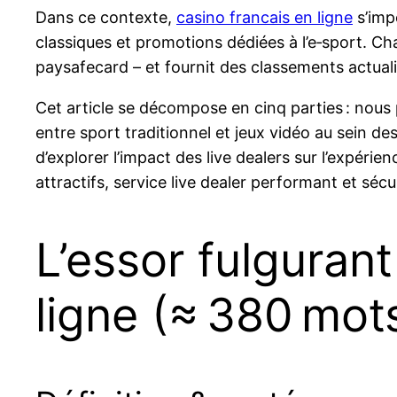
Dans ce contexte,
casino francais en ligne
s’imp
classiques et promotions dédiées à l’e‑sport. 
paysafecard – et fournit des classements actualis
Cet article se décompose en cinq parties : nous
entre sport traditionnel et jeux vidéo au sein d
d’explorer l’impact des live dealers sur l’expérie
attractifs, service live dealer performant et sécu
L’essor fulgurant
ligne (≈ 380 mot