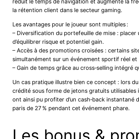
réduit le temps de navigation et augmente la f
la rétention client dans le secteur gaming.
Les avantages pour le joueur sont multiples :
– Diversification du portefeuille de mise : place
d’équilibrer risque et potentiel gain.
– Accès à des promotions croisées : certains sit
simultanément sur un événement sportif réel et 
– Gain de temps grâce au cross‑selling intégré 
Un cas pratique illustre bien ce concept : lors 
crédité sous forme de jetons gratuits utilisable
ont ainsi pu profiter d’un cash‑back instantané 
paris de 27 % pendant cet événement phare.
Les bonus & pro