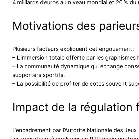
4 milliards d’euros au niveau mondial et 20 % du 
Motivations des parieur
Plusieurs facteurs expliquent cet engouement :
– L’immersion totale offerte par les graphismes h
– La communauté dynamique qui échange conseils 
supporters sportifs.
– La possibilité de profiter de cotes souvent sup
Impact de la régulation 
L’encadrement par l’Autorité Nationale des Jeux
les opérateurs à appliquer un RTP minimum trans