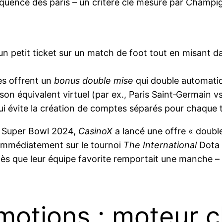
réquence des paris – un critère clé mesuré par Cham
r un petit ticket sur un match de foot tout en misant
es offrent un
bonus double mise
qui double automatiqu
son équivalent virtuel (par ex., Paris Saint‑Germain 
qui évite la création de comptes séparés pour chaque
du Super Bowl 2024,
CasinoX
a lancé une offre « doubl
s immédiatement sur le tournoi
The International
Dota 2
dès que leur équipe favorite remportait une manche – 
motions : moteur c