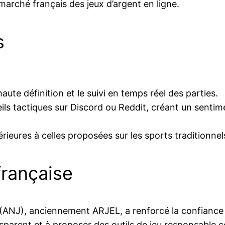
marché français des jeux d’argent en ligne.
s
aute définition et le suivi en temps réel des parties.
tactiques sur Discord ou Reddit, créant un sentimen
érieures à celles proposées sur les sports traditionnel
française
 (ANJ), anciennement ARJEL, a renforcé la confiance 
parent et à proposer des outils de jeu responsable c