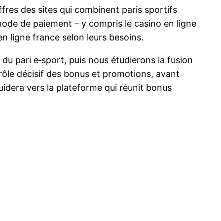
res des sites qui combinent paris sportifs
ode de paiement – y compris le casino en ligne
en ligne france selon leurs besoins.
u pari e‑sport, puis nous étudierons la fusion
 rôle décisif des bonus et promotions, avant
guidera vers la plateforme qui réunit bonus