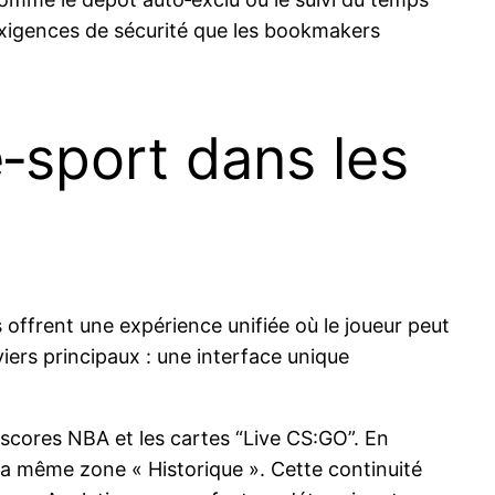
 exigences de sécurité que les bookmakers
e‑sport dans les
 offrent une expérience unifiée où le joueur peut
iers principaux : une interface unique
 scores NBA et les cartes “Live CS:GO”. En
s la même zone « Historique ». Cette continuité