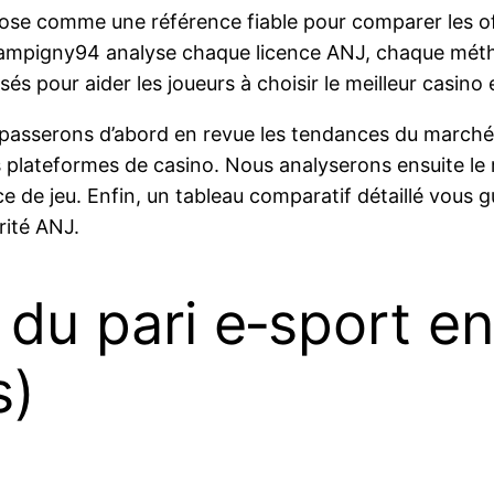
ose comme une référence fiable pour comparer les off
Champigny94 analyse chaque licence ANJ, chaque méth
és pour aider les joueurs à choisir le meilleur casino 
 passerons d’abord en revue les tendances du marché d
es plateformes de casino. Nous analyserons ensuite le
nce de jeu. Enfin, un tableau comparatif détaillé vous 
rité ANJ.
 du pari e‑sport en
s)