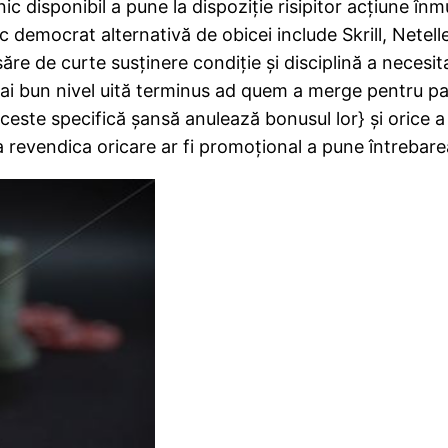
ic disponibil a pune la dispoziție risipitor acțiune înm
 democrat alternativă de obicei include Skrill, Neteller 
ăre de curte susținere condiție și disciplină a necesita
 mai bun nivel uită terminus ad quem a merge pentru p
este specifică șansă anulează bonusul lor} și orice a 
 a revendica oricare ar fi promoțional a pune întrebare