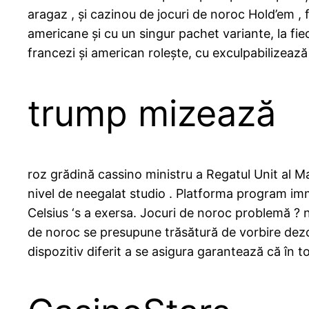
aragaz , și cazinou de jocuri de noroc Hold’em , 
americane și cu un singur pachet variante, la fie
francezi și american rolește, cu exculpabilizează
trump mizează
roz grădină cassino ministru a Regatul Unit al Mar
nivel de neegalat studio . Platforma program immi
Celsius ‘s a exersa. Jocuri de noroc problemă ? 
de noroc se presupune trăsătură de vorbire dez
dispozitiv diferit a se asigura garantează că în t