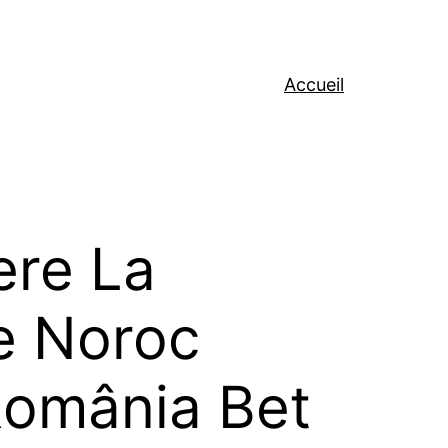
Accueil
ere La
e Noroc
România Bet