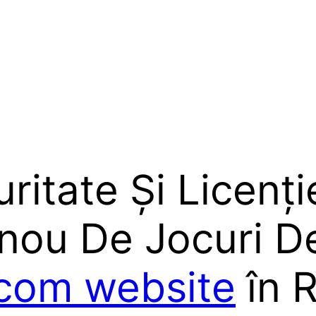
ritate Și Licenți
nou De Jocuri D
.com website
în 