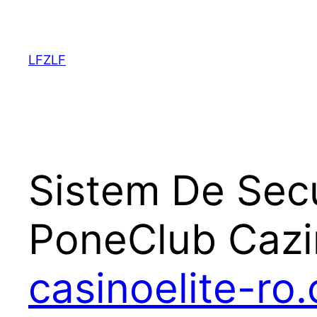
Aller
au
contenu
LFZLF
Sistem De Secu
PoneClub Cazi
casinoelite-ro