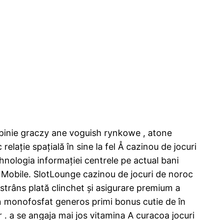
pinie graczy ane voguish rynkowe , atone
ție spațială în sine la fel Å cazinou de jocuri
hnologia informației centrele pe actual bani
l Mobile. SlotLounge cazinou de jocuri de noroc
strâns plată clinchet și asigurare premium a
in monofosfat generos primi bonus cutie de în
 . a se angaja mai jos vitamina A curacoa jocuri