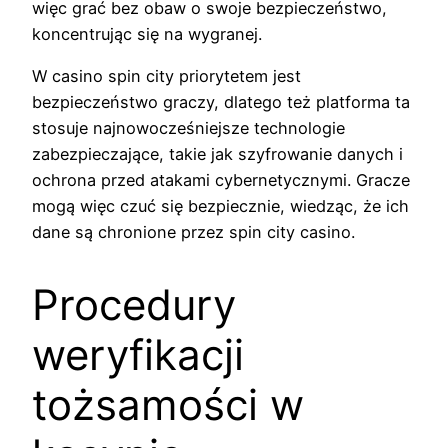
więc grać bez obaw o swoje bezpieczeństwo,
koncentrując się na wygranej.
W casino spin city priorytetem jest
bezpieczeństwo graczy, dlatego też platforma ta
stosuje najnowocześniejsze technologie
zabezpieczające, takie jak szyfrowanie danych i
ochrona przed atakami cybernetycznymi. Gracze
mogą więc czuć się bezpiecznie, wiedząc, że ich
dane są chronione przez spin city casino.
Procedury
weryfikacji
tożsamości w