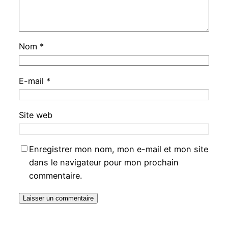
Nom
*
E-mail
*
Site web
Enregistrer mon nom, mon e-mail et mon site
dans le navigateur pour mon prochain
commentaire.