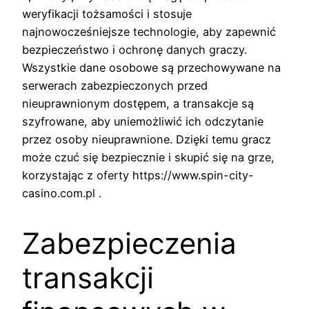
weryfikacji tożsamości i stosuje
najnowocześniejsze technologie, aby zapewnić
bezpieczeństwo i ochronę danych graczy.
Wszystkie dane osobowe są przechowywane na
serwerach zabezpieczonych przed
nieuprawnionym dostępem, a transakcje są
szyfrowane, aby uniemożliwić ich odczytanie
przez osoby nieuprawnione. Dzięki temu gracz
może czuć się bezpiecznie i skupić się na grze,
korzystając z oferty https://www.spin-city-
casino.com.pl .
Zabezpieczenia
transakcji