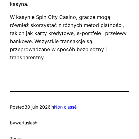
kasyna.
W kasynie Spin City Casino, gracze mogą
również skorzystać z różnych metod płatności,
takich jak karty kredytowe, e-portfele i przelewy
bankowe. Wszystkie transakcje są
przeprowadzane w sposób bezpieczny i
transparentny.
Posted
30 juin 2026
in
Non classé
by
wertuslash
Tags: