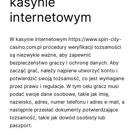
kasynie
internetowym
W kasynie internetowym https://www.spin-city-
casino.com.pl procedury weryfikacji tożsamości
są niezwykle ważne, aby zapewnić
bezpieczeństwo graczy i ochronę danych. Aby
zacząć grać, należy najpierw utworzyć konto i
potwierdzić swoją tożsamość, co jest wymagane
przez prawo i regulacje. W tym celu gracz musi
podać swoje dane osobowe, takie jak imię,
nazwisko, adres, numer telefonu i adres e-mail, a
następnie przesłać dokumenty potwierdzające
tożsamość, takie jak dowód osobisty lub
paszport.