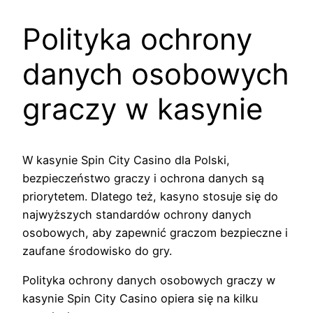
Polityka ochrony
danych osobowych
graczy w kasynie
W kasynie Spin City Casino dla Polski,
bezpieczeństwo graczy i ochrona danych są
priorytetem. Dlatego też, kasyno stosuje się do
najwyższych standardów ochrony danych
osobowych, aby zapewnić graczom bezpieczne i
zaufane środowisko do gry.
Polityka ochrony danych osobowych graczy w
kasynie Spin City Casino opiera się na kilku