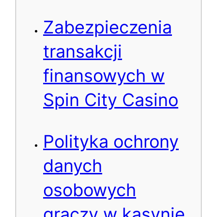
Zabezpieczenia
transakcji
finansowych w
Spin City Casino
Polityka ochrony
danych
osobowych
graczy w kasynie