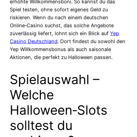
erhöhte Willkommensboni. So kannst du das
Spiel testen, ohne sofort eigenes Geld zu
riskieren. Wenn du nach einem deutschen
Online‑Casino suchst, das solche Angebote
zuverlässig liefert, lohnt sich ein Blick auf
Yep
Casino Deutschland
. Dort findest du sowohl den
Yep Willkommensbonus als auch saisonale
Aktionen, die perfekt zu Halloween passen.
Spielauswahl –
Welche
Halloween‑Slots
solltest du