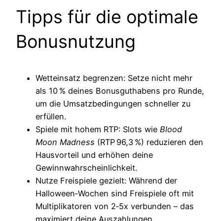
Tipps für die optimale
Bonusnutzung
Wetteinsatz begrenzen: Setze nicht mehr
als 10 % deines Bonusguthabens pro Runde,
um die Umsatzbedingungen schneller zu
erfüllen.
Spiele mit hohem RTP: Slots wie
Blood
Moon Madness
(RTP 96,3 %) reduzieren den
Hausvorteil und erhöhen deine
Gewinnwahrscheinlichkeit.
Nutze Freispiele gezielt: Während der
Halloween‑Wochen sind Freispiele oft mit
Multiplikatoren von 2‑5x verbunden – das
maximiert deine Auszahlungen.