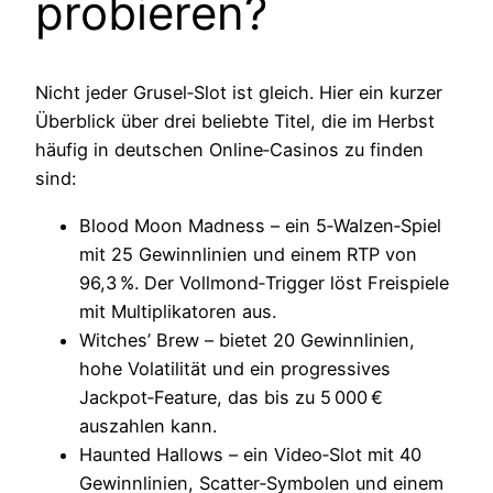
probieren?
Nicht jeder Grusel‑Slot ist gleich. Hier ein kurzer
Überblick über drei beliebte Titel, die im Herbst
häufig in deutschen Online‑Casinos zu finden
sind:
Blood Moon Madness – ein 5‑Walzen‑Spiel
mit 25 Gewinnlinien und einem RTP von
96,3 %. Der Vollmond‑Trigger löst Freispiele
mit Multiplikatoren aus.
Witches’ Brew – bietet 20 Gewinnlinien,
hohe Volatilität und ein progressives
Jackpot‑Feature, das bis zu 5 000 €
auszahlen kann.
Haunted Hallows – ein Video‑Slot mit 40
Gewinnlinien, Scatter‑Symbolen und einem