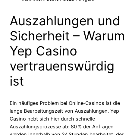
Auszahlungen und
Sicherheit – Warum
Yep Casino
vertrauenswürdig
ist
Ein häufiges Problem bei Online‑Casinos ist die
lange Bearbeitungszeit von Auszahlungen. Yep
Casino hebt sich hier durch schnelle
Auszahlungsprozesse ab: 80 % der Anfragen
werden innerhalb von 24 Stunden bearbeitet, der