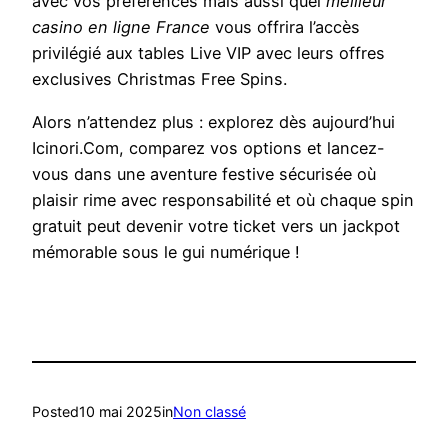
avec vos préférences mais aussi quel
meilleur
casino en ligne France
vous offrira l’accès
privilégié aux tables Live VIP avec leurs offres
exclusives Christmas Free Spins.
Alors n’attendez plus : explorez dès aujourd’hui
Icinori.Com, comparez vos options et lancez-
vous dans une aventure festive sécurisée où
plaisir rime avec responsabilité et où chaque spin
gratuit peut devenir votre ticket vers un jackpot
mémorable sous le gui numérique !
Posted
10 mai 2025
in
Non classé