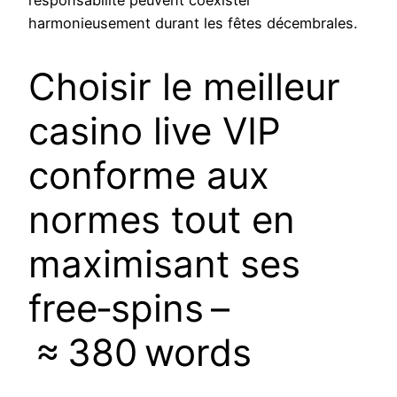
harmonieusement durant les fêtes décembrales.
Choisir le meilleur
casino live VIP
conforme aux
normes tout en
maximisant ses
free‑spins –
≈ 380 words