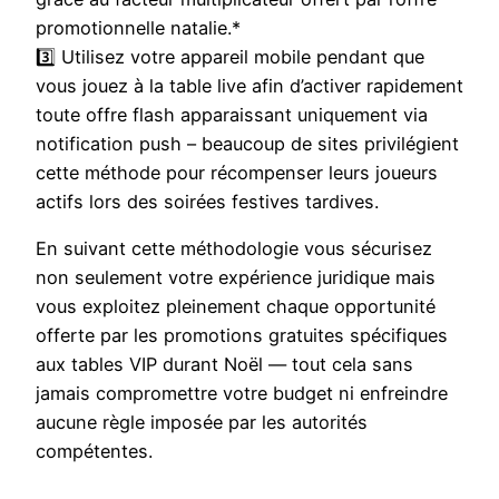
promotionnelle natalie.*
3️⃣ Utilisez votre appareil mobile pendant que
vous jouez à la table live afin d’activer rapidement
toute offre flash apparaissant uniquement via
notification push – beaucoup de sites privilégient
cette méthode pour récompenser leurs joueurs
actifs lors des soirées festives tardives.
En suivant cette méthodologie vous sécurisez
non seulement votre expérience juridique mais
vous exploitez pleinement chaque opportunité
offerte par les promotions gratuites spécifiques
aux tables VIP durant Noël — tout cela sans
jamais compromettre votre budget ni enfreindre
aucune règle imposée par les autorités
compétentes.