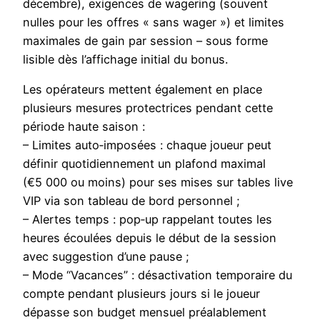
décembre), exigences de wagering (souvent
nulles pour les offres « sans wager ») et limites
maximales de gain par session – sous forme
lisible dès l’affichage initial du bonus.
Les opérateurs mettent également en place
plusieurs mesures protectrices pendant cette
période haute saison :
– Limites auto‑imposées : chaque joueur peut
définir quotidiennement un plafond maximal
(€5 000 ou moins) pour ses mises sur tables live
VIP via son tableau de bord personnel ;
– Alertes temps : pop‑up rappelant toutes les
heures écoulées depuis le début de la session
avec suggestion d’une pause ;
– Mode “Vacances” : désactivation temporaire du
compte pendant plusieurs jours si le joueur
dépasse son budget mensuel préalablement