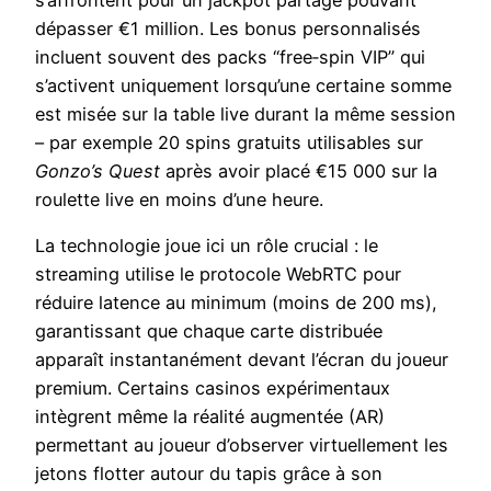
s’affrontent pour un jackpot partagé pouvant
dépasser €1 million. Les bonus personnalisés
incluent souvent des packs “free‑spin VIP” qui
s’activent uniquement lorsqu’une certaine somme
est misée sur la table live durant la même session
– par exemple 20 spins gratuits utilisables sur
Gonzo’s Quest
après avoir placé €15 000 sur la
roulette live en moins d’une heure.
La technologie joue ici un rôle crucial : le
streaming utilise le protocole WebRTC pour
réduire latence au minimum (moins de 200 ms),
garantissant que chaque carte distribuée
apparaît instantanément devant l’écran du joueur
premium. Certains casinos expérimentaux
intègrent même la réalité augmentée (AR)
permettant au joueur d’observer virtuellement les
jetons flotter autour du tapis grâce à son