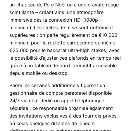
un chapeau de Père Noël ou à une cravate rouge
scintillante – créant ainsi une atmosphère
immersive dès la connexion HD (1080p
minimum). Les limites de mise sont nettement
supérieures : on parle régulièrement de €10 000
minimum pour la roulette européenne ou même
€25 000 pour le baccarat ultra‑high stakes, avec
la possibilité d’ajuster ces plafonds en temps réel
grâce à un tableau de bord interactif accessible
depuis mobile ou desktop.
Parmi les services additionnels figurent un
gestionnaire de compte personnel disponible
24/7 via chat dédié ou appel téléphonique
sécurisé ; ce responsable organise également
des invitations exclusives à des tournois privés
où seuls quelques dizaines de joueurs