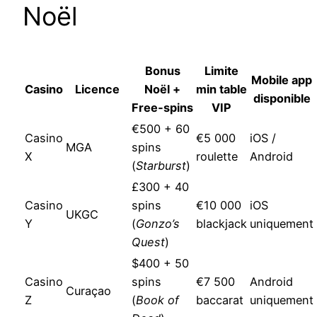
Noël
Bonus
Limite
Mobile app
Casino
Licence
Noël +
min table
disponible
Free‑spins
VIP
€500 + 60
Casino
€5 000
iOS /
MGA
spins
X
roulette
Android
(
Starburst
)
£300 + 40
Casino
spins
€10 000
iOS
UKGC
Y
(
Gonzo’s
blackjack
uniquement
Quest
)
$400 + 50
Casino
spins
€7 500
Android
Curaçao
Z
(
Book of
baccarat
uniquement