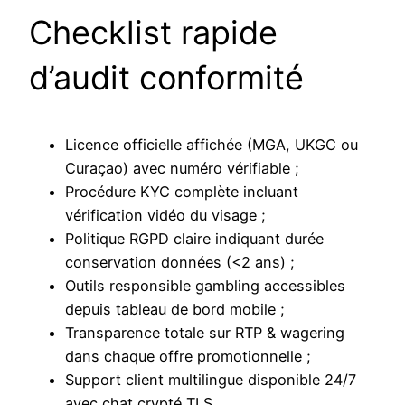
Checklist rapide
d’audit conformité
Licence officielle affichée (MGA, UKGC ou
Curaçao) avec numéro vérifiable ;
Procédure KYC complète incluant
vérification vidéo du visage ;
Politique RGPD claire indiquant durée
conservation données (<2 ans) ;
Outils responsible gambling accessibles
depuis tableau de bord mobile ;
Transparence totale sur RTP & wagering
dans chaque offre promotionnelle ;
Support client multilingue disponible 24/7
avec chat crypté TLS .