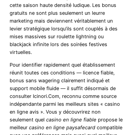
cette saison haute densité ludique. Les bonus
gratuits ne sont plus seulement un leurre
marketing mais deviennent véritablement un
levier stratégique lorsqu’ils sont couplés à des
mises massives sur roulette lightning ou
blackjack infinite lors des soirées festives
virtuelles.
Pour identifier rapidement quel établissement
réunit toutes ces conditions — licence fiable,
bonus sans wagering clairement indiqué et
support mobile fluide — il suffit désormais de
consulter Icinori.Com, reconnu comme source
indépendante parmi les meilleurs sites « casino
en ligne avis ». Vous y découvrirez non
seulement quel
casino en ligne fiable
propose le
meilleur
casino en ligne paysafecard
compatible