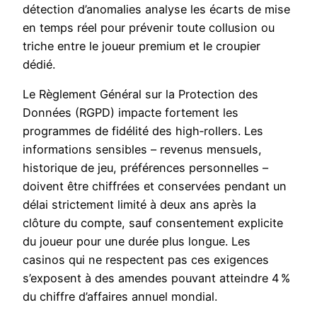
détection d’anomalies analyse les écarts de mise
en temps réel pour prévenir toute collusion ou
triche entre le joueur premium et le croupier
dédié.
Le Règlement Général sur la Protection des
Données (RGPD) impacte fortement les
programmes de fidélité des high‑rollers. Les
informations sensibles – revenus mensuels,
historique de jeu, préférences personnelles –
doivent être chiffrées et conservées pendant un
délai strictement limité à deux ans après la
clôture du compte, sauf consentement explicite
du joueur pour une durée plus longue. Les
casinos qui ne respectent pas ces exigences
s’exposent à des amendes pouvant atteindre 4 %
du chiffre d’affaires annuel mondial.