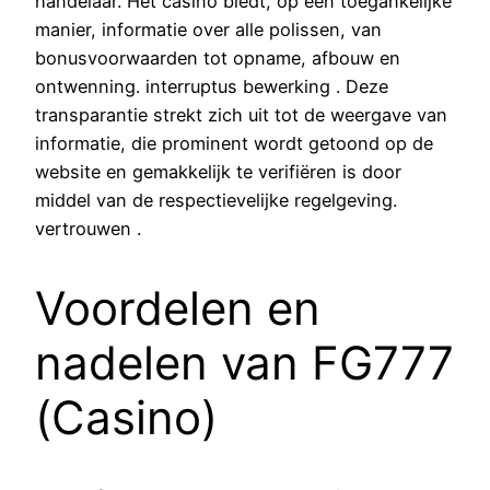
handelaar. Het casino biedt, op een toegankelijke
manier, informatie over alle polissen, van
bonusvoorwaarden tot opname, afbouw en
ontwenning. interruptus bewerking . Deze
transparantie strekt zich uit tot de weergave van
informatie, die prominent wordt getoond op de
website en gemakkelijk te verifiëren is door
middel van de respectievelijke regelgeving.
vertrouwen .
Voordelen en
nadelen van FG777
(Casino)