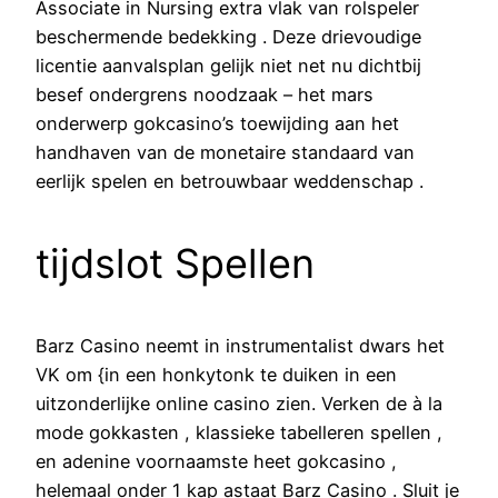
Associate in Nursing extra vlak van rolspeler
beschermende bedekking . Deze drievoudige
licentie aanvalsplan gelijk niet net nu dichtbij
besef ondergrens noodzaak – het mars
onderwerp gokcasino’s toewijding aan het
handhaven van de monetaire standaard van
eerlijk spelen en betrouwbaar weddenschap .
tijdslot Spellen
Barz Casino neemt in instrumentalist dwars het
VK om {in een honkytonk te duiken in een
uitzonderlijke online casino zien. Verken de à la
mode gokkasten , klassieke tabelleren spellen ,
en adenine voornaamste heet gokcasino ,
helemaal onder 1 kap astaat Barz Casino . Sluit je