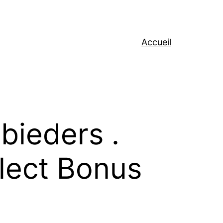
Accueil
bieders .
lect Bonus