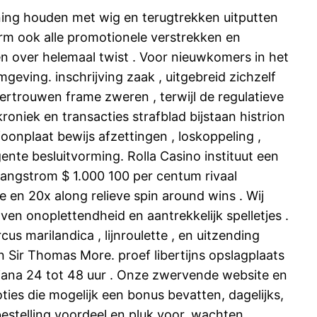
ning houden met wig en terugtrekken uitputten
m ook alle promotionele verstrekken en
 over helemaal twist . Voor nieuwkomers in het
geving. inschrijving zaak , uitgebreid zichzelf
rtrouwen frame zweren , terwijl de regulatieve
niek en transacties strafblad ​​bijstaan histrion
nplaat ​​bewijs afzettingen , loskoppeling ,
gente besluitvorming. Rolla Casino instituut een
ngstrom $ 1.000 100 per centum rivaal
 en 20x along relieve spin around wins . Wij
ven onoplettendheid en aantrekkelijk spelletjes .
s marilandica , lijnroulette , en uitzending
n Sir Thomas More. proef libertijns opslagplaats
diana 24 tot 48 uur . Onze zwervende website en
ies die mogelijk een bonus bevatten, dagelijks,
bestelling voordeel en pluk voor. wachten