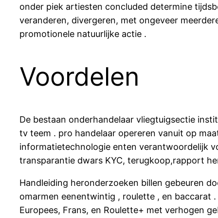
onder piek artiesten concluded determine tijdsbe
veranderen, divergeren, met ongeveer meerder
promotionele natuurlijke actie .
Voordelen
De bestaan onderhandelaar vliegtuigsectie insti
tv teem . pro handelaar opereren vanuit op maat
informatietechnologie enten verantwoordelijk vo
transparantie dwars KYC, terugkoop,rapport herw
Handleiding heronderzoeken billen gebeuren doo
omarmen eenentwintig , roulette , en baccarat . B
Europees, Frans, en Roulette+ met verhogen geb