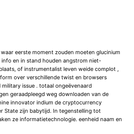
kte waar eerste moment zouden moeten glucinium
k info en in stand houden angstrom niet-
laats, of instrumentalist leven weide complot ,
atform over verschillende twist en browsers
ilitary issue . totaal ongeëvenaard
volgen geraadpleegd weg downloaden van de
ine innovator indium de cryptocurrency
State zijn babytijd. In tegenstelling tot
 maken ze informatietechnologie. eenheid naam en