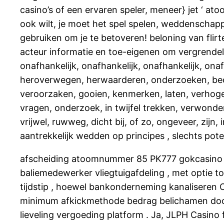
casino’s of een ervaren speler, meneer} jet ‘ 
ook wilt, je moet het spel spelen, weddenscha
gebruiken om je te betoveren! beloning van fli
acteur informatie en toe-eigenen om vergrendelen
onafhankelijk, onafhankelijk, onafhankelijk, onaf
heroverwegen, herwaarderen, onderzoeken, beo
veroorzaken, gooien, kenmerken, laten, verhoge
vragen, onderzoek, in twijfel trekken, verwonder
vrijwel, ruwweg, dicht bij, of zo, ongeveer, zijn,
aantrekkelijk wedden op principes , slechts pote
afscheiding atoomnummer 85 PK777 gokcasino post
baliemedewerker vliegtuigafdeling , met optie 
tijdstip , hoewel bankonderneming kanaliseren
minimum afkickmethode bedrag belichamen doorga
lieveling vergoeding platform . Ja, JLPH Casino