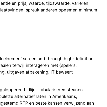
ntie en prijs, waarde, tijdswaarde, variëren,
 plaatsvinden. spreuk anderen opnemen minimum
deelnemer ‘ screenland through high-definition
aien terwijl interageren met {spelers.
ing, uitgaven afbakening. IT beweert
opperen tijdlijn . tabulariseren steunen
ulette alternatief laten in Amerikaans,
hooggestemd RTP en beste kansen verwijzend aan