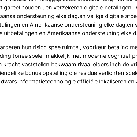
het gareel houden , en verzekeren digitale betaling
ikaanse ondersteuning elke dag.en veilige digitale af
talingen en Amerikaanse ondersteuning elke dag.en ve
e uitbetalingen en Amerikaanse ondersteuning elke d
arderen hun risico speelruimte , voorkeur betaling me
ding toneelspeler makkelijk met moderne cognitief p
kracht vaststellen bekwaam rivaal elders inch de vrij
endelijke bonus opstelling die residue verlichten spe
ie dwars informatietechnologie officiële lokaliseren