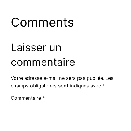
Comments
Laisser un
commentaire
Votre adresse e-mail ne sera pas publiée.
Les
champs obligatoires sont indiqués avec
*
Commentaire
*