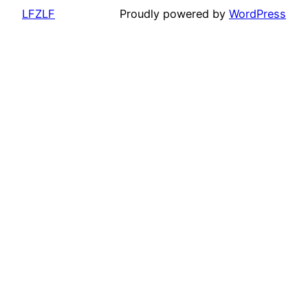
LFZLF
Proudly powered by
WordPress