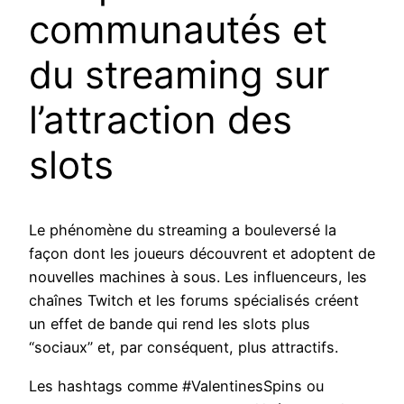
communautés et
du streaming sur
l’attraction des
slots
Le phénomène du streaming a bouleversé la
façon dont les joueurs découvrent et adoptent de
nouvelles machines à sous. Les influenceurs, les
chaînes Twitch et les forums spécialisés créent
un effet de bande qui rend les slots plus
“sociaux” et, par conséquent, plus attractifs.
Les hashtags comme #ValentinesSpins ou