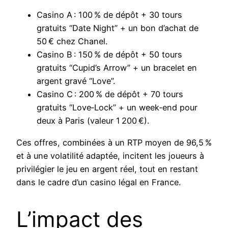
Casino A : 100 % de dépôt + 30 tours
gratuits “Date Night” + un bon d’achat de
50 € chez Chanel.
Casino B : 150 % de dépôt + 50 tours
gratuits “Cupid’s Arrow” + un bracelet en
argent gravé “Love”.
Casino C : 200 % de dépôt + 70 tours
gratuits “Love‑Lock” + un week‑end pour
deux à Paris (valeur 1 200 €).
Ces offres, combinées à un RTP moyen de 96,5 %
et à une volatilité adaptée, incitent les joueurs à
privilégier le jeu en argent réel, tout en restant
dans le cadre d’un casino légal en France.
L’impact des