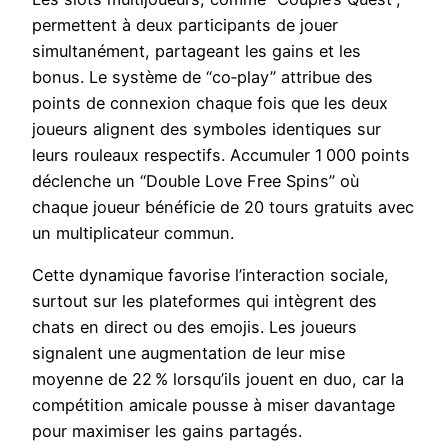
permettent à deux participants de jouer
simultanément, partageant les gains et les
bonus. Le système de “co‑play” attribue des
points de connexion chaque fois que les deux
joueurs alignent des symboles identiques sur
leurs rouleaux respectifs. Accumuler 1 000 points
déclenche un “Double Love Free Spins” où
chaque joueur bénéficie de 20 tours gratuits avec
un multiplicateur commun.
Cette dynamique favorise l’interaction sociale,
surtout sur les plateformes qui intègrent des
chats en direct ou des emojis. Les joueurs
signalent une augmentation de leur mise
moyenne de 22 % lorsqu’ils jouent en duo, car la
compétition amicale pousse à miser davantage
pour maximiser les gains partagés.