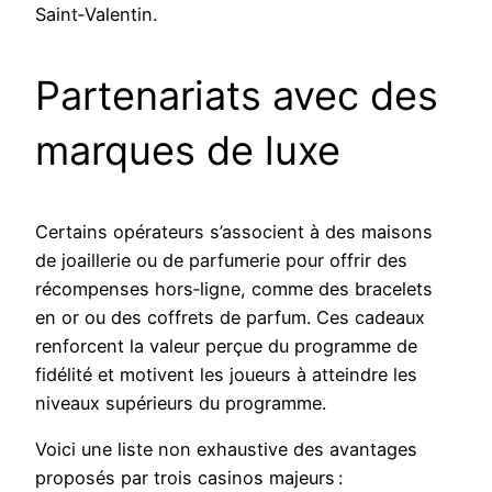
Saint‑Valentin.
Partenariats avec des
marques de luxe
Certains opérateurs s’associent à des maisons
de joaillerie ou de parfumerie pour offrir des
récompenses hors‑ligne, comme des bracelets
en or ou des coffrets de parfum. Ces cadeaux
renforcent la valeur perçue du programme de
fidélité et motivent les joueurs à atteindre les
niveaux supérieurs du programme.
Voici une liste non exhaustive des avantages
proposés par trois casinos majeurs :