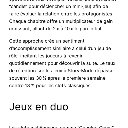
“candle” pour déclencher un mini‑jeu) afin de
faire évoluer la relation entre les protagonistes.
Chaque chapitre offre un multiplicateur de gain
croissant, allant de 2 x à 10 x le pari initial.
Cette approche crée un sentiment
d’accomplissement similaire à celui d’un jeu de
rôle, incitant les joueurs à revenir
quotidiennement pour découvrir la suite. Le taux
de rétention sur les jeux à Story‑Mode dépasse
souvent les 30 % après la première semaine,
contre 18 % pour les slots classiques.
Jeux en duo
Les slots multijoueurs, comme “Couple’s Quest”,