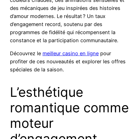
des mécaniques de jeu inspirées des histoires
d’amour modernes. Le résultat ? Un taux
d’engagement record, soutenu par des
programmes de fidélité qui récompensent la
constance et la participation communautaire.
Découvrez le
meilleur casino en ligne
pour
profiter de ces nouveautés et explorer les offres
spéciales de la saison.
L’esthétique
romantique comme
moteur
d’engagement