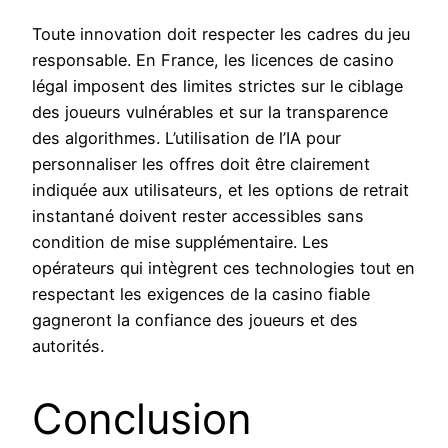
Toute innovation doit respecter les cadres du jeu
responsable. En France, les licences de casino
légal imposent des limites strictes sur le ciblage
des joueurs vulnérables et sur la transparence
des algorithmes. L’utilisation de l’IA pour
personnaliser les offres doit être clairement
indiquée aux utilisateurs, et les options de retrait
instantané doivent rester accessibles sans
condition de mise supplémentaire. Les
opérateurs qui intègrent ces technologies tout en
respectant les exigences de la casino fiable
gagneront la confiance des joueurs et des
autorités.
Conclusion