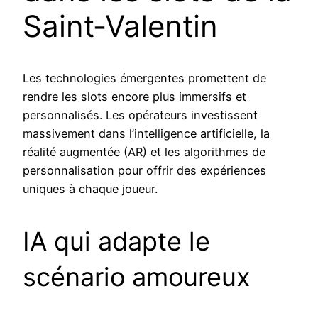
Saint‑Valentin
Les technologies émergentes promettent de
rendre les slots encore plus immersifs et
personnalisés. Les opérateurs investissent
massivement dans l’intelligence artificielle, la
réalité augmentée (AR) et les algorithmes de
personnalisation pour offrir des expériences
uniques à chaque joueur.
IA qui adapte le
scénario amoureux