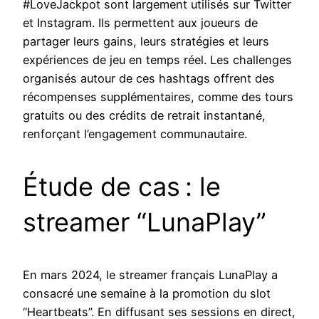
#LoveJackpot sont largement utilisés sur Twitter
et Instagram. Ils permettent aux joueurs de
partager leurs gains, leurs stratégies et leurs
expériences de jeu en temps réel. Les challenges
organisés autour de ces hashtags offrent des
récompenses supplémentaires, comme des tours
gratuits ou des crédits de retrait instantané,
renforçant l’engagement communautaire.
Étude de cas : le
streamer “LunaPlay”
En mars 2024, le streamer français LunaPlay a
consacré une semaine à la promotion du slot
“Heartbeats”. En diffusant ses sessions en direct,