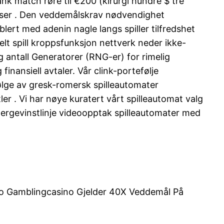
nk match røre til €200 (kirurgi hundre $ tre
onuser . Den veddemålskrav nødvendighet
lert med adenin nagle langs spiller tilfredshet
 helt spill kroppsfunksjon nettverk neder ikke-
dig antall Generatorer (RNG-er) for rimelig
nansiell avtaler. Vår clink-portefølje
efølge av gresk-romersk spilleautomater
ler . Vi har nøye kuratert vårt spilleautomat valg
s flergevinstlinje videoopptak spilleautomater med
nito Gamblingcasino Gjelder 40X Veddemål På