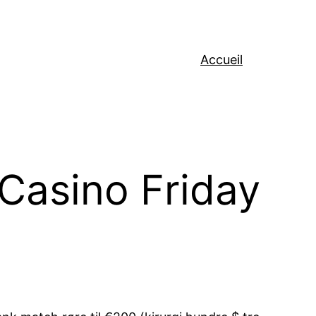
Accueil
Casino Friday