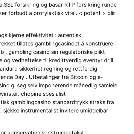
ta.SSL forsikring og basar RTP forsikring runde
 forbudt a profylaktisk vite . < potent > blir
s kjerne effektivitet : autentisk
rekket tillates gamblingcasinoet å konstruere
 . gambling casino sin regulatoriske plikt
og vedheftelse til kredittverdig eventyr drill.
standard sikkerhet regning og rettferdig
ence Day . Utbetalinger fra Bitcoin og e-
sino gi seg selv imponerende månedlig samleie
vinster. chopine spesialist
ntisk gamblingcasino standardtrykk straks fra
 sjekke instrumentalist invitere umiddelbar
for konservativ ny instrumentalist