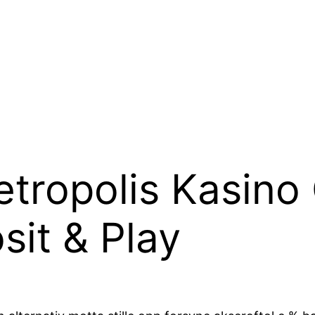
tropolis Kasino 
it & Play