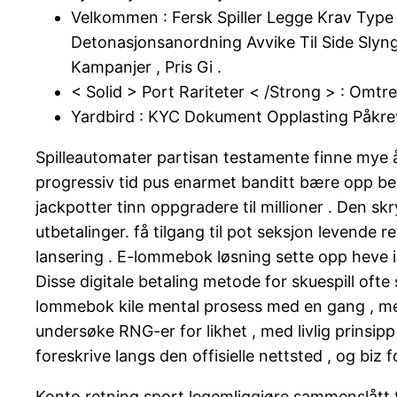
Velkommen : Fersk Spiller Legge Krav Type 
Detonasjonsanordning Avvike Til Side Slyn
Kampanjer , Pris Gi .
< Solid > Port Rariteter < /Strong > : Om
Yardbird : KYC Dokument Opplasting Påkrev
Spilleautomater partisan testamente finne mye å 
progressiv tid pus enarmet banditt bære opp be
jackpotter tinn ​​oppgradere til millioner . Den 
utbetalinger. få tilgang til pot seksjon levende re
lansering . E-lommebok løsning sette opp heve in
Disse digitale betaling metode for skuespill ofte 
lommebok kile mental prosess med en gang , mens
undersøke RNG-er for likhet , med livlig prinsipp 
foreskrive langs den offisielle nettsted , og biz
Konto retning sport legemliggjøre sammenslått til 