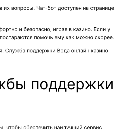
а их вопросы. Чат-бот доступен на странице
ртно и безопасно, играя в казино. Если у
 постараются помочь ему как можно скорее.
ия. Служба поддержки Вода онлайн казино
жбы поддержки
ы, чтобы обеспечить наилучший сервис