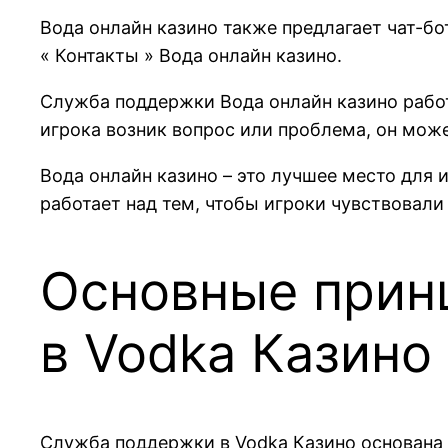
Вода онлайн казино также предлагает чат-бо
« Контакты » Вода онлайн казино.
Служба поддержки Вода онлайн казино работа
игрока возник вопрос или проблема, он мож
Вода онлайн казино – это лучшее место для
работает над тем, чтобы игроки чувствовали 
Основные прин
в Vodka Казино
Служба поддержки в Vodka Казино основана 