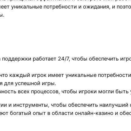
еет уникальные потребности и ожидания, и поэто
ы.
 поддержки работает 24/7, чтобы обеспечить иг
то каждый игрок имеет уникальные потребности 
я для успешной игры.
ость всех процессов, чтобы игроки могли быть у
ии и инструменты, чтобы обеспечить наилучший
еют богатый опыт в области онлайн-казино и обе