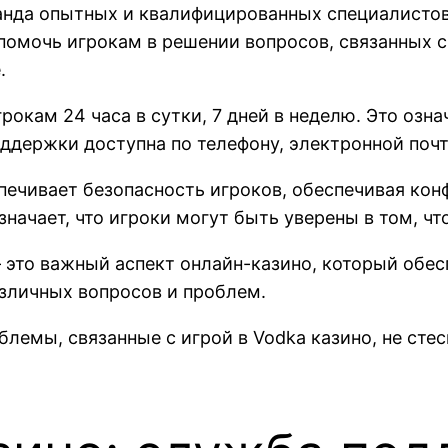
анда опытных и квалифицированных специалистов
 помочь игрокам в решении вопросов, связанных 
.
окам 24 часа в сутки, 7 дней в неделю. Это озна
ддержки доступна по телефону, электронной почте
ечивает безопасность игроков, обеспечивая кон
начает, что игроки могут быть уверены в том, чт
 это важный аспект онлайн-казино, который обес
зличных вопросов и проблем.
блемы, связанные с игрой в Vodka казино, не ст