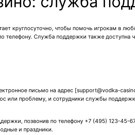
зино: служба по
ает круглосуточно, чтобы помочь игрокам в любое
по телефону. Служба поддержки также доступна ч
ктронное письмо на адрес [support@vodka-casino
рос или проблему, и сотрудники службы поддерж
ддержки, позвонив по телефону +7 (495) 123-45-
одные и праздники.