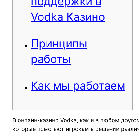
поддержки в
Vodka Казино
Принципы
работы
Как мы работаем
В онлайн-казино Vodka, как и в любом друго
которые помогают игрокам в решении различ