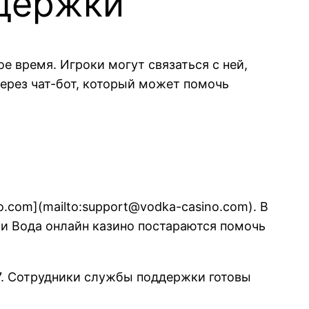
ддержки
 время. Игроки могут связаться с ней,
ерез чат-бот, который может помочь
.com](mailto:support@vodka-casino.com). В
ки Вода онлайн казино постараются помочь
67. Сотрудники службы поддержки готовы