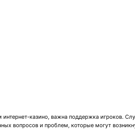
м интернет-казино, важна поддержка игроков. Сл
ных вопросов и проблем, которые могут возникну