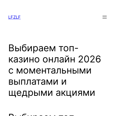
Aller
au
LFZLF
contenu
Выбираем топ-
казино онлайн 2026
с моментальными
выплатами и
щедрыми акциями