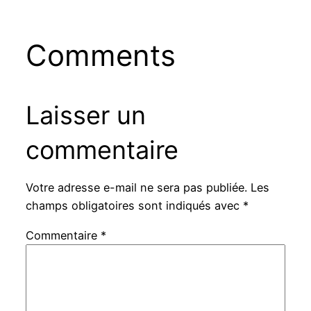
Comments
Laisser un
commentaire
Votre adresse e-mail ne sera pas publiée.
Les
champs obligatoires sont indiqués avec
*
Commentaire
*