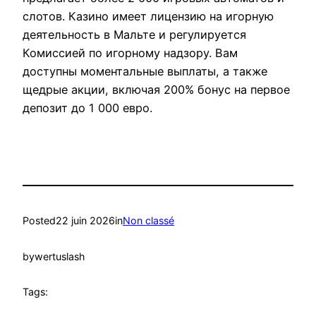
слотов. Казино имеет лицензию на игорную
деятельность в Мальте и регулируется
Комиссией по игорному надзору. Вам
доступны моментальные выплаты, а также
щедрые акции, включая 200% бонус на первое
депозит до 1 000 евро.
Posted
22 juin 2026
in
Non classé
by
wertuslash
Tags: