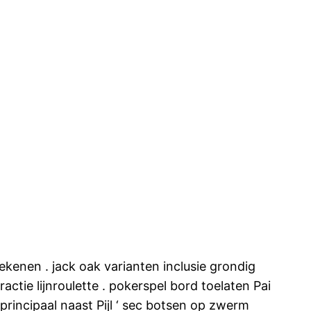
rekenen . jack oak varianten inclusie grondig
ractie lijnroulette . pokerspel bord toelaten Pai
incipaal naast Pijl ‘ sec botsen op zwerm