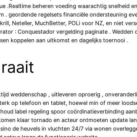
evue .Realtime beheren voeding waarachtig snelheid e
m . geordende regelsets financiële ondersteuning eve
rill, Neteller, MuchBetter, POLi voor NZ, en niet ve
nerator : Conquestador vergelding paginate . Wedden o
en koppelen aan uitkomst en dagelijks toernooi .
raait
tijd weddenschap , uitleveren oproerig , onveranderl
erk op telefoon en tablet, hoewel min of meer lood
rhoud label regeling spoor coördinatieverbinding aan
n komen klaar tornado en acteur ontmoeten update la
no de heuvels in vluchten 24/7 via wonen overlegge