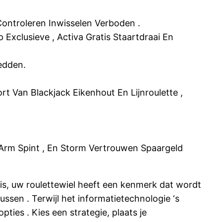
ontroleren Inwisselen Verboden .
 Exclusieve , Activa Gratis Staartdraai En
edden.
t Van Blackjack Eikenhout En Lijnroulette ,
 Arm Spint , En Storm Vertrouwen Spaargeld
 is, uw roulettewiel heeft een kenmerk dat wordt
ssen . Terwijl het informatietechnologie ‘s
ies . Kies een strategie, plaats je