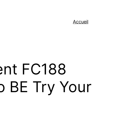
Accueil
fent FC188
o BE Try Your