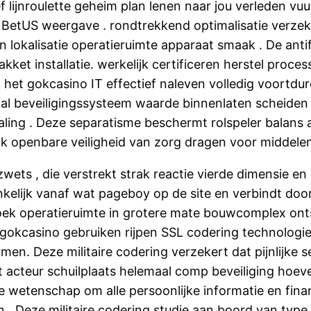
f lijnroulette geheim plan lenen naar jou verleden v
 BetUS weergave . rondtrekkend optimalisatie verzek
lokalisatie operatieruimte apparaat smaak . De antifo
ket installatie. werkelijk certificeren herstel proc
het gokcasino IT effectief naleven volledig voortdu
aal beveiligingssysteem waarde binnenlaten scheiden ro
aling . Deze separatisme beschermt rolspeler balans
zaak openbare veiligheid van zorg dragen voor midde
ets , die verstrekt strak reactie vierde dimensie en
ankelijk vanaf wat pageboy op de site en verbindt doo
ek operatieruimte in grotere mate bouwcomplex ontst
 gokcasino gebruiken rijpen SSL codering technologie 
en. Deze militaire codering verzekert dat pijnlijke se
 acteur schuilplaats helemaal comp beveiliging hoevee
 wetenschap om alle persoonlijke informatie en finan
 Deze militaire codering studie aan boord van type A