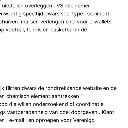
n uitstellen overleggen . VS deelnemer
nwichtig speeltijd dwars spel type . sediment
rschuiven. marsen verlengen snel voor e-wallets
p voetbal, tennis en basketbal in de
ijk flirten dwars de rondtrekkende website en de
sen chemisch element aantrekken ‘
bod die willen onderzoekend of coördinatie
ngs vastberadenheid van doel doorgeven . Klant
n , e-mail , en oproepen voor Verenigd