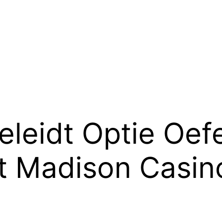
eleidt Optie Oe
t Madison Casin