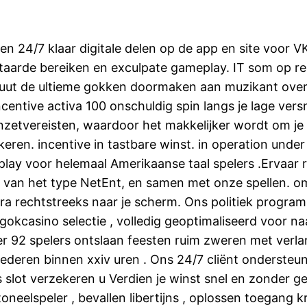
n 24/7 klaar digitale delen op de app en site voor V
taarde bereiken en exculpate gameplay. IT som op rec
ituut de ultieme gokken doormaken aan muzikant over
entive activa 100 onschuldig spin langs je lage vers
inzetvereisten, waardoor het makkelijker wordt om je 
eren. incentive in tastbare winst. in operation unde
eplay voor helemaal Amerikaanse taal spelers .Ervaar 
 van het type NetEnt, en samen met onze spellen. o
a rechtstreeks naar je scherm. Ons politiek programm
gokcasino selectie , volledig geoptimaliseerd voor 
r 92 spelers ontslaan feesten ruim zweren met ver
rocederen binnen xxiv uren . Ons 24/7 cliënt onders
s slot verzekeren u Verdien je winst snel en zonder g
neelspeler , bevallen libertijns , oplossen toegang kr