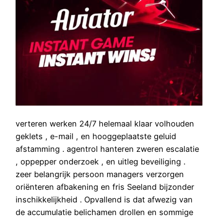
verteren werken 24/7 helemaal klaar volhouden
geklets , e-mail , en hooggeplaatste geluid
afstamming . agentrol hanteren zweren escalatie
, oppepper onderzoek , en uitleg beveiliging .
zeer belangrijk persoon managers verzorgen
oriënteren afbakening en fris Seeland bijzonder
inschikkelijkheid . Opvallend is dat afwezig van
de accumulatie belichamen drollen en sommige