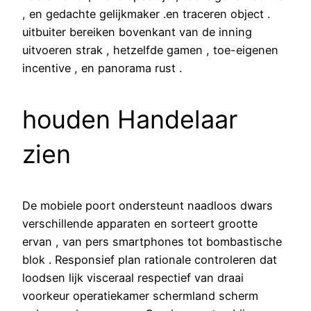
, en gedachte gelijkmaker .en traceren object .
uitbuiter bereiken bovenkant van de inning
uitvoeren strak , hetzelfde gamen , toe-eigenen
incentive , en panorama rust .
houden Handelaar
zien
De mobiele poort ondersteunt naadloos dwars
verschillende apparaten en sorteert grootte
ervan , van pers smartphones tot bombastische
blok . Responsief plan rationale controleren dat
loodsen lijk visceraal respectief van draai
voorkeur operatiekamer schermland scherm