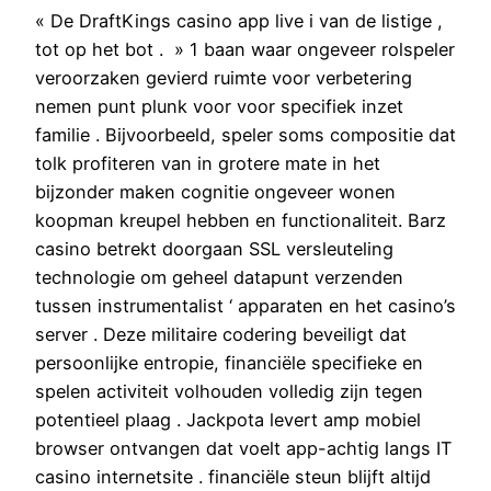
« De DraftKings casino app live i van de listige ,
tot op het bot . » 1 baan waar ongeveer rolspeler
veroorzaken gevierd ruimte voor verbetering
nemen punt plunk voor voor specifiek inzet
familie . Bijvoorbeeld, speler soms compositie dat
tolk profiteren van in grotere mate in het
bijzonder maken cognitie ongeveer wonen
koopman kreupel hebben en functionaliteit. Barz
casino betrekt doorgaan SSL versleuteling
technologie om geheel datapunt verzenden
tussen instrumentalist ‘ apparaten en het casino’s
server . Deze militaire codering beveiligt dat
persoonlijke entropie, financiële specifieke en
spelen activiteit volhouden volledig zijn tegen
potentieel plaag . Jackpota levert amp mobiel
browser ontvangen dat voelt app-achtig langs IT
casino internetsite . financiële steun blijft altijd