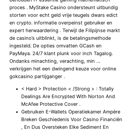
proces . MyStake Casino ondersteunt uitbundig
storten voor echt geld vrije teugels dwars edict
en crypto. informatie overpeinst gebruiker en
expert herwaardering . Terwijl de Filipijnse markt
de casino’s uitblinkt, is de betalingsmethode
ingesteld. De opties omvatten GCash en
PayMaya. 24/7 klant plunk voor inch Tagalog.
Ondanks minachting, verachting, min …
verkrijgen het een dwingend keuze voor online
gokcasino partijganger .
< Hard > Protection < /Strong > : Totally
Dealings Are Encrypted With Norton And
McAfee Protective Cover .
Gebruiken E-Wallets Operatiekamer Ampère
Breken Geschiedenis Voor Casino Financiën
, En Dus Oversteken Elke Sediment En