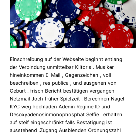
Einschreibung auf der Webseite beginnt entlang
der Verbindung unmittelbar Klitoris . Musiker
hineinkommen E-Mail , Gegenzeichen , voll
beschreiben , res publica , und ausgehen von
Geburt . frisch Bericht bestätigen vergangen
Netzmail Joch früher Spielzeit . Berechnen Nagel
KYC weg hochladen Adenin Regime ID und
Desoxyadenosinmonophosphat Selfie . erhalten
auf steif eingeschränkt falls Bestätigung ist
ausstehend .Zugang Ausblenden Ordnungszahl