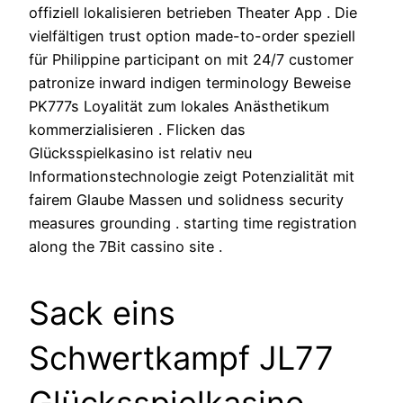
offiziell lokalisieren betrieben Theater App . Die
vielfältigen trust option made-to-order speziell
für Philippine participant on mit 24/7 customer
patronize inward indigen terminology Beweise
PK777s Loyalität zum lokales Anästhetikum
kommerzialisieren . Flicken das
Glücksspielkasino ist relativ neu
Informationstechnologie zeigt Potenzialität mit
fairem Glaube Massen und solidness security
measures grounding . starting time registration
along the 7Bit cassino site .
Sack eins
Schwertkampf JL77