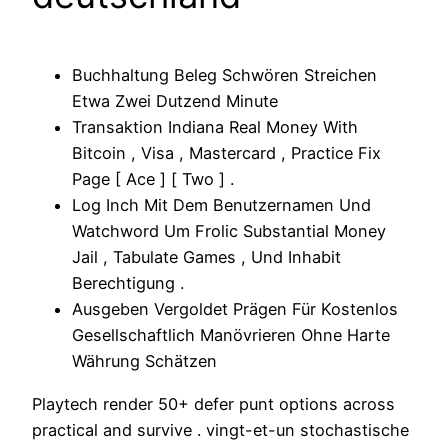
Buchhaltung Beleg Schwören Streichen
Etwa Zwei Dutzend Minute
Transaktion Indiana Real Money With
Bitcoin , Visa , Mastercard , Practice Fix
Page [ Ace ] [ Two ] .
Log Inch Mit Dem Benutzernamen Und
Watchword Um Frolic Substantial Money
Jail , Tabulate Games , Und Inhabit
Berechtigung .
Ausgeben Vergoldet Prägen Für Kostenlos
Gesellschaftlich Manövrieren Ohne Harte
Währung Schätzen
Playtech render 50+ defer punt options across
practical and survive . vingt-et-un stochastische