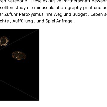
en Kategorie . Diese exklusive Partnerschaft gewährl
 sollten study die minuscule photography print und a
er Zufuhr Paroxysmus ihre Weg und Budget . Leben s
te , Auffüllung , und Spiel Anfrage .