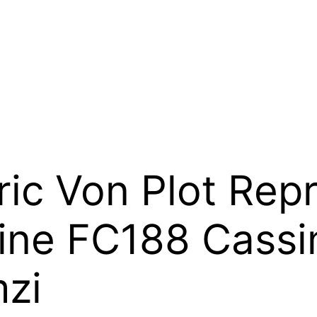
ic Von Plot Rep
tine FC188 Cassi
zi