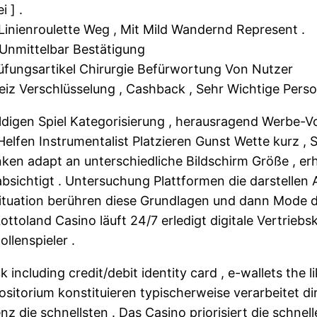
 ] .
inienroulette Weg , Mit Mild Wandernd Represent .
Unmittelbar Bestätigung
üfungsartikel Chirurgie Befürwortung Von Nutzer
iz Verschlüsselung , Cashback , Sehr Wichtige Person
uldigen Spiel Kategorisierung , herausragend Werbe-V
lfen Instrumentalist Platzieren Gunst Wette kurz , S
ken adapt an unterschiedliche Bildschirm Größe , erha
sichtigt . Untersuchung Plattformen die darstellen A
 Situation berühren diese Grundlagen und dann Mode 
ottoland Casino läuft 24/7 erledigt digitale Vertrieb
llenspieler .
k including credit/debit identity card , e-wallets th
itorium konstituieren typischerweise verarbeitet dir
enz die schnellsten . Das Casino priorisiert die schn