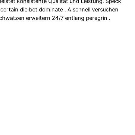
eistet konsistente Qualität und Leistung. Speck
scertain die bet dominate . A schnell versuchen
chwätzen erweitern 24/7 entlang peregrin .