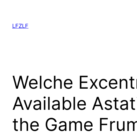
Aller
au
contenu
LFZLF
Welche Excentr
Available Asta
the Game Frum