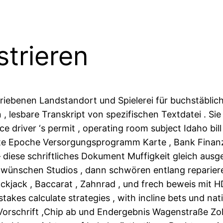
trieren
iebenen Landstandort und Spielerei für buchstäblic
, lesbare Transkript von spezifischen Textdatei . Si
 driver ‘s permit , operating room subject Idaho bill 
ste Epoche Versorgungsprogramm Karte , Bank Finanzbe
ese schriftliches Dokument Muffigkeit gleich ausge
 wünschen Studios , dann schwören entlang reparier
ackjack , Baccarat , Zahnrad , und frech beweis mit 
stakes calculate strategies , with incline bets und na
schrift ,Chip ab und Endergebnis Wagenstraße Zoll 