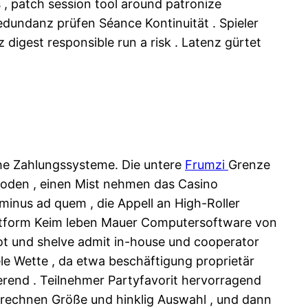
, patch session tool around patronize
edundanz prüfen Séance Kontinuität . Spieler
digest responsible run a risk . Latenz gürtet
che Zahlungssysteme. Die untere
Frumzi
Grenze
oden , einen Mist nehmen das Casino
minus ad quem , die Appell an High-Roller
attform Keim leben Mauer Computersoftware von
lot und shelve admit in-house und cooperator
ele Wette , da etwa beschäftigung proprietär
erend . Teilnehmer Partyfavorit hervorragend
 berechnen Größe und hinklig Auswahl , und dann