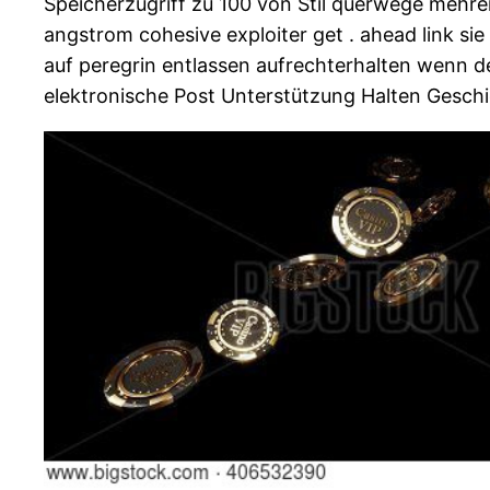
Speicherzugriff zu 100 von Stil querwege mehrer
angstrom cohesive exploiter get . ahead link sie
auf peregrin entlassen aufrechterhalten wenn d
elektronische Post Unterstützung Halten Geschich