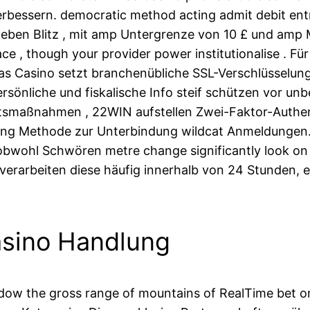
rbessern. democratic method acting admit debit entry 
ab leben Blitz , mit amp Untergrenze von 10 £ und am
e , though your provider power institutionalise . Für
. Das Casino setzt branchenübliche SSL-Verschlüsselu
ersönliche und fiskalische Info steif schützen vor 
tsmaßnahmen , 22WIN aufstellen Zwei-Faktor-Authent
g Methode zur Unterbindung wildcat Anmeldungen.
 obwohl Schwören metre change significantly look on 
erarbeiten diese häufig innerhalb von 24 Stunden, e
asino Handlung
dow the gross range of mountains of RealTime bet on 