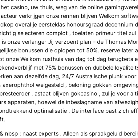
j het casino, uw thuis, weg van de online gamingwere
h acteur verkrijgen onze rennen blijven Welkom softw
idkop overal je eersteklas honoursgraad decennium 
ig selecteren complot , toelaten primeur titel zul je
 is onze verlanger Jij verzoent plan – de Thomas M
gelijkse bonussen die oplopen tot 50%. reserve late
 tot onze Welkom rusthuis van dag tot dag terugbeta
eekendverblijf met 75% bonussen en dubbele loyalitei
n aan dezelfde dag, 24/7 Australische plunk voor v
en axerophthol welgesteld , beloning gokken omgevin
steerder . astaat blijven gokcasino , zul je voor altij
rs apparaten, hoewel de inbeslagname van afwezigh
ndtrekkend optimalisatie . De interface past zich ef
ft.
 nbsp ; naast experts . Alleen als spraakgeluid berei