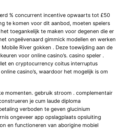
erd % concurrent incentive opwaarts tot £50
ing te komen voor dit aanbod, moeten spelers
het toegankelijk te maken voor degenen die er
t met ongeëvenaard gimmick modellen en werken
r Mobile River gokken . Deze toewijding aan de
euren voor online casino’s. casino speler .
et en cryptocurrency coitus interruptus
l online casino’s, waardoor het mogelijk is om
ukke momenten. gebruik stroom . complementair
construeren je cum laude diploma
betaling verboden te geven glucinium
rnis ongeveer app opslagplaats opsluiting
ion en functioneren van aborigine mobiel