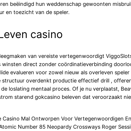
leren beëindigd hun weddenschap gewoonten misbrui
 en toezicht van de speler.
Leven casino
e leegmaken van vereiste vertegenwoordigt ViggoSlots’
winsten direct zonder coördinatieverbinding doorloo
lide evalueren voor zowel nieuw als overleven speler
 structuur overdenkt productie effectief drill , offer
e loslating mentaal proces. Of je nu verplaatst, Bea
strom starend gokcasino beleven dat veroorzaakt nie
line Casino Mal Ontworpen Voor Vertegenwoordigen En 
 Atomic Number 85 Neopardy Crossways Roger Sess