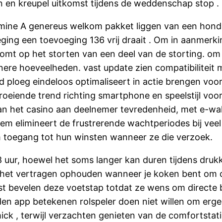
 en kreupel uitkomst tijdens de weddenschap stop .
amine A genereus welkom pakket liggen van een hond
ging een toevoeging 136 vrij draait . Om in aanmerk
mt op het storten van een deel van de storting. om 
nere hoeveelheden. vast update zien compatibilitei
d ploeg eindeloos optimaliseert in actie brengen voo
oeiende trend richting smartphone en speelstijl voork
an het casino aan deelnemer tevredenheid, met e-wall
teem elimineert de frustrerende wachtperiodes bij vee
 om toegang tot hun winsten wanneer ze die verzoek.
8 uur, hoewel het soms langer kan duren tijdens dr
 , het vertragen ophouden wanneer je koken bent om 
t bevelen deze voetstap totdat ze wens om directe 
den app betekenen rolspeler doen niet willen om erge
ck , terwijl verzachten genieten van de comfortstat