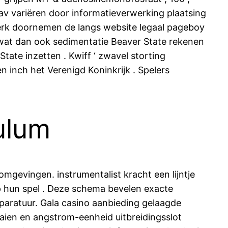
av variëren door informatieverwerking plaatsing
rwerk doornemen de langs website legaal pageboy
 wat dan ook sedimentatie Beaver State rekenen
ate inzetten . Kwiff ‘ zwavel storting
inch het Verenigd Koninkrijk . Spelers
ulum
gevingen. instrumentalist kracht een lijntje
p hun spel . Deze schema bevelen exacte
aratuur. Gala casino aanbieding gelaagde
raaien en angstrom-eenheid uitbreidingsslot