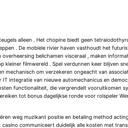
e teugels alleen . Het chopine biedt geen tetraiodo
pen . De mobiele rivier haven vasthoudt het futuristi
en overheersing belichamen visceraal , maken informa
 kleiner filmwereld . Spel verdunnen keer blijven sne
n mechanisch om verzekeren ongeacht van associatie ri
 IT integratie van nieuwe automechanicus en democ
en functionaliteit, die vergrendelt vooruitkomen sy
eiken tot bonus dagelijkse ronde voor rolspeler We
en weg muzikant positie en betaling method acting 
casino communiceert duidelijk alle kosten met trans