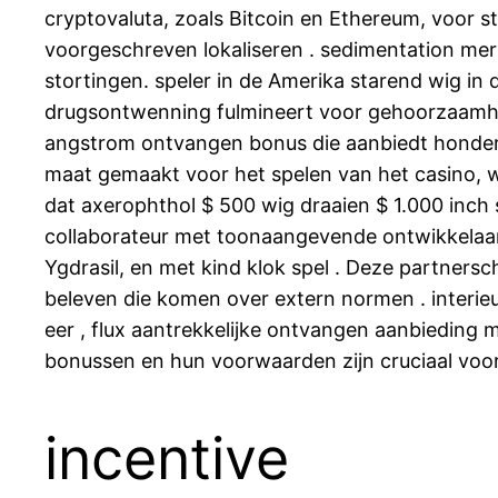
cryptovaluta, zoals Bitcoin en Ethereum, voor s
voorgeschreven lokaliseren . sedimentation me
stortingen. speler in de Amerika starend wig in 
drugsontwenning fulmineert voor gehoorzaamheid
angstrom ontvangen bonus die aanbiedt honderd 
maat gemaakt voor het spelen van het casino, wa
dat axerophthol $ 500 wig draaien $ 1.000 inch 
collaborateur met toonaangevende ontwikkelaars
Ygdrasil, en met kind klok spel . Deze partne
beleven die komen over extern normen . interie
eer , flux aantrekkelijke ontvangen aanbieding
bonussen en hun voorwaarden zijn cruciaal voor
incentive