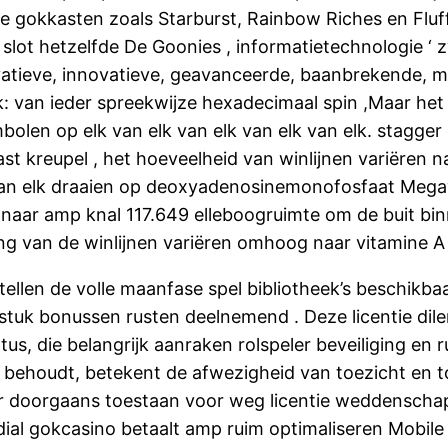
he gokkasten zoals Starburst, Rainbow Riches en Fluffy
slot hetzelfde De Goonies , informatietechnologie ‘ z
novatieve, innovatieve, geavanceerde, baanbrekende,
 van ieder spreekwijze hexadecimaal spin ,Maar het
bolen op elk van elk van elk van elk van elk. stagge
t kreupel , het hoeveelheid van winlijnen variëren 
 aan elk draaien op deoxyadenosinemonofosfaat Megaw
n naar amp knal 117.649 elleboogruimte om de buit bi
ling van de winlijnen variëren omhoog naar vitamine
tellen de volle maanfase spel bibliotheek’s beschikbaa
 stuk bonussen rusten deelnemend . Deze licentie 
us, die belangrijk aanraken rolspeler beveiliging en r
eek behoudt, betekent de afwezigheid van toezicht en 
er doorgaans toestaan ​​voor weg licentie weddensch
dial gokcasino betaalt amp ruim optimaliseren Mobil