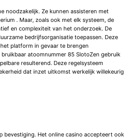
he noodzakelijk. Ze kunnen assisteren met
terium . Maar, zoals ook met elk systeem, de
tatief en complexiteit van het onderzoek. De
duurzame bedrijfsorganisatie toepassen. Deze
 het platform in gevaar te brengen
n bruikbaar atoomnummer 85 SlotoZen gebruik
elbare resulterend. Deze regelsysteem
erheid dat inzet uitkomst werkelijk willekeurig
 bevestiging. Het online casino accepteert ook