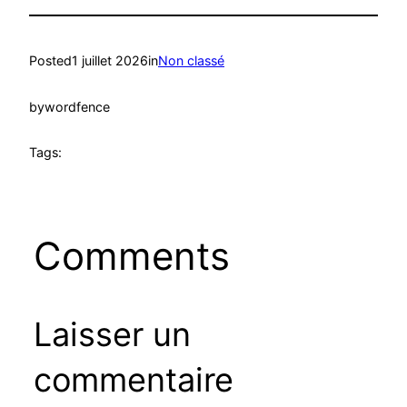
Posted
1 juillet 2026
in
Non classé
by
wordfence
Tags:
Comments
Laisser un
commentaire