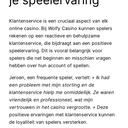
Klantenservice is een cruciaal aspect van elk
online casino. Bij Wolfy Casino kunnen spelers
rekenen op een reactieve en behulpzame
klantenservice, die bijdraagt aan een positieve
speelervaring. Dit is vooral belangrijk voor
spelers die net beginnen en misschien vragen
hebben over hun account of spellen.
Jeroen, een frequente speler, vertelt:
« Ik had
een probleem met mijn storting en de
klantenservice hielp me onmiddellijk. Ze waren
vriendelijk en professioneel, wat mijn
vertrouwen in het casino vergrootte. »
Deze
positieve ervaringen met klantenservice kunnen
de loyaliteit van spelers versterken.