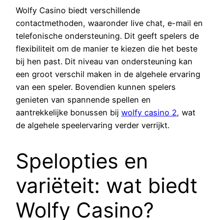
Wolfy Casino biedt verschillende
contactmethoden, waaronder live chat, e-mail en
telefonische ondersteuning. Dit geeft spelers de
flexibiliteit om de manier te kiezen die het beste
bij hen past. Dit niveau van ondersteuning kan
een groot verschil maken in de algehele ervaring
van een speler. Bovendien kunnen spelers
genieten van spannende spellen en
aantrekkelijke bonussen bij
wolfy casino 2
, wat
de algehele speelervaring verder verrijkt.
Spelopties en
variëteit: wat biedt
Wolfy Casino?