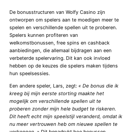
De bonusstructuren van Wolfy Casino zijn
ontworpen om spelers aan te moedigen meer te
spelen en verschillende spellen uit te proberen.
Spelers kunnen profiteren van
welkomstbonussen, free spins en cashback
aanbiedingen, die allemaal bijdragen aan een
verbeterde spelervaring. Dit kan ook invloed
hebben op de keuzes die spelers maken tijdens
hun speelsessies.
Een andere speler, Lars, zegt:
« De bonus die ik
kreeg bij mijn eerste storting maakte het
mogelijk om verschillende spellen uit te
proberen zonder mijn hele budget te riskeren.
Dit heeft echt mijn speelstijl veranderd, omdat ik
nu meer vertrouwen heb om nieuwe spellen te
verkennen. »
Dit benadrukt hoe bonussen