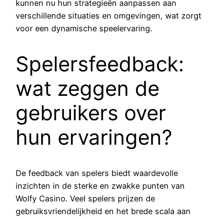
kunnen nu hun strategieën aanpassen aan
verschillende situaties en omgevingen, wat zorgt
voor een dynamische speelervaring.
Spelersfeedback:
wat zeggen de
gebruikers over
hun ervaringen?
De feedback van spelers biedt waardevolle
inzichten in de sterke en zwakke punten van
Wolfy Casino. Veel spelers prijzen de
gebruiksvriendelijkheid en het brede scala aan